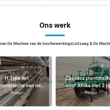
Ons werk
 van De Machine van de houtbewerkingsLintzaag & De Mach
H Type het
Cassava plantmach
tomatische van de
voor Afrika met 2 ri
Materiaalbatterij van
planten haklengte 
— Product —
— Product —
de
gpluimveehouderij