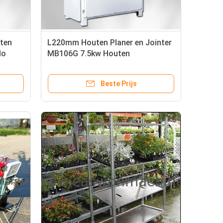
uten
L220mm Houten Planer en Jointer
do
MB106G 7.5kw Houten
Thicknesser
Beste Prijs