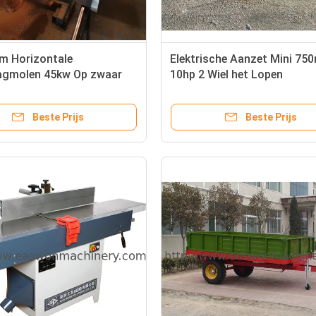
m Horizontale
Elektrische Aanzet Mini 7
gmolen 45kw Op zwaar
10hp 2 Wiel het Lopen
rekend voor Hardhout
Tractordieselmotor voor de
Landbouw
Beste Prijs
Beste Prijs