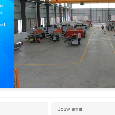
Ltd
d.
ort
e