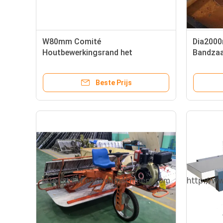
W80mm Comité
Dia2000
Houtbewerkingsrand het
Bandzaa
Verbinden Machine
werk be
Beste Prijs