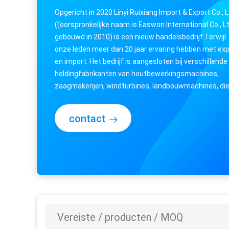
Opgericht in 2020 Linyi Ruixiang Import & Export Co., 
((oorspronkelijke naam is Easwon International Co., Lt
gebouwd in 2010) is een nieuw handelsbedrijf.Terwijl
onze leden meer dan 20 jaar ervaring hebben met exp
en import. Het bedrijf is aangesloten bij verschillende
holdingfabrikanten van houtbewerkingsmachines,
zaagmakerijen, windturbines, landbouwmachines, di
gespecialiseerd zijn in ...
contact