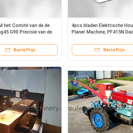
 het Comité van de de
4pcs bladen Elektrische Ho
g45 G90 Precisie van de
Planer Machine, PF415N Da
erkingsLintzaag Zaag
Planer
Beste Prijs
Beste Prijs