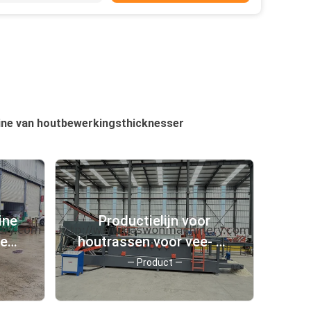
ine van houtbewerkingsthicknesser
ine
Productielijn voor
jen
houtrassen voor vee- en
19cm
pluimveebedden
— Product —