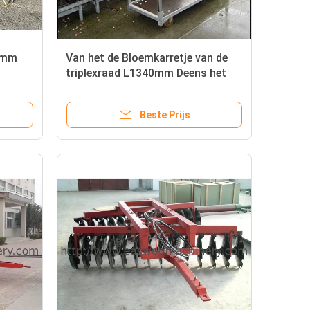
50mm
Van het de Bloemkarretje van de
triplexraad L1340mm Deens het
Balkongebruik met PP/PU/TPR-
Bever
Beste Prijs