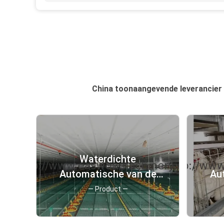
China toonaangevende leverancier
Waterdichte
Automatische van de
Au
het Materiaalkip van het
het 
— Product —
Gevogeltelandbouwbedrijf
van het Huisvoeders de
Laa