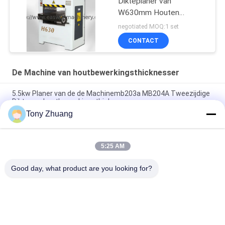
Dikteplaner van
W630mm Houten
Machine
negotiated MOQ:1 set
CONTACT
De Machine van houtbewerkingsthicknesser
5.5kw Planer van de de Machinemb203a MB204A Tweezijdige
Dikte van houtbewerkingsthicknesser
Tony Zhuang
Houten Planer van 15.2m/Min MB1010E MB1013E en de Enige
Kant van Thicknesser
5:25 AM
Van de Houtbewerkingsthicknesser van MB523F MB524F de
Machineschuine rand Jointer
Good day, what product are you looking for?
populaire categorieën
Alle
De Machine Van De 
De Machine Van 