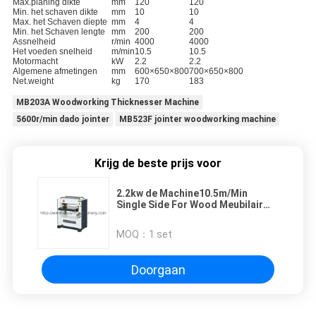
Max.planing dikte
mm
120
120
Min. het schaven dikte
mm
10
10
Max. het Schaven diepte
mm
4
4
Min. het Schaven lengte
mm
200
200
Assnelheid
r/min
4000
4000
Het voeden snelheid
m/min
10.5
10.5
Motormacht
kW
2.2
2.2
Algemene afmetingen
mm
600×650×800
700×650×800
Net.weight
kg
170
183
MB203A Woodworking Thicknesser Machine
5600r/min dado jointer
MB523F jointer woodworking machine
Krijg de beste prijs voor
2.2kw de Machine10.5m/Min
Single Side For Wood Meubilair
van houtbewerkingsthicknesser
MOQ：
1 set
Doorgaan