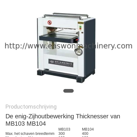
Productomschrijving
De enig-Zijhoutbewerking Thicknesser van
MB103 MB104
MB103
MB104
Max. het schaven breedte
mm
300
400