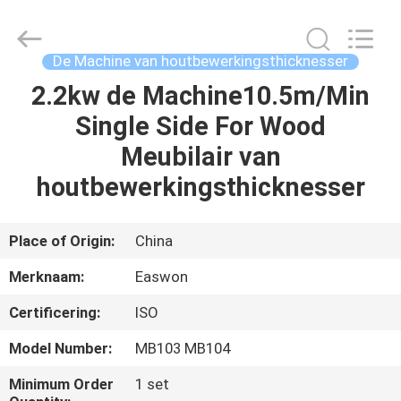
Linyi
Ruixiang
Import
&
Export
De Machine van houtbewerkingsthicknesser
Co.,
Ltd..
All
2.2kw de Machine10.5m/Min
HUIS
Rights
Reserved.
Single Side For Wood
PRODUCTEN
Meubilair van
houtbewerkingsthicknesser
ONGEVEER
ONS
Place of Origin:
China
Merknaam:
Easwon
FABRIEKSREIS
Certificering:
ISO
KWALITEITSCONTROLE
Model Number:
MB103 MB104
Minimum Order
1 set