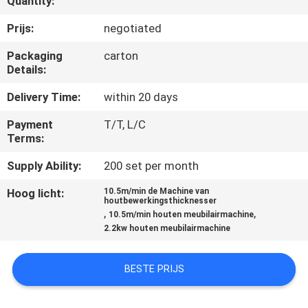
Quantity:
CONTACTEER
ONS
Prijs:
negotiated
Packaging
carton
Details:
NIEUWS
Delivery Time:
within 20 days
VERZOEK
Payment
T/T, L/C
OM EEN
Terms:
CITAAT
Supply Ability:
200 set per month
Hoog licht:
10.5m/min de Machine van
houtbewerkingsthicknesser
SITEMAP
,
,
10.5m/min houten meubilairmachine
2.2kw houten meubilairmachine
PRIVACY
BESTE PRIJS
POLICY