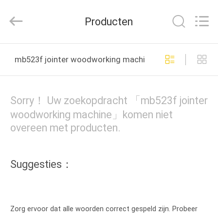
Linyi
Ruixiang
Import
Producten
&
Export
Co.,
Ltd..
All
HUIS
Rights
mb523f jointer woodworking machine online fabricage
Reserved.
PRODUCTEN
Sorry！ Uw zoekopdracht 「mb523f jointer
ONGEVEER
woodworking machine」komen niet
overeen met producten.
ONS
FABRIEKSREIS
Suggesties：
KWALITEITSCONTROLE
Zorg ervoor dat alle woorden correct gespeld zijn. Probeer