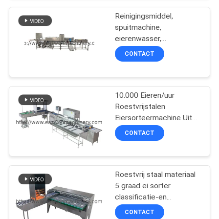
Reinigingsmiddel,
spuitmachine,
eierenwasser,
droogmachine met een
CONTACT
capaciteit van 3000
eieren per uur
10.000 Eieren/uur
Roestvrijstalen
Eiersorteermachine Uit
China
CONTACT
Roestvrij staal materiaal
5 graad ei sorter
classificatie-en
kersmachine
CONTACT