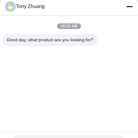
Tony Zhuang
10:32 AM
Good day, what product are you looking for?
populaire categorieën
Alle
De Machine Van De 
De Machine Van 
HoutbewerkingsLintzaag
Houtbewerkingsthicknesse
Houtbewerkingsrand 
De Machine Van Het 
Het Verbinden 
Houtbewerkingsmalen
Machine
Houtbewerkings Een 
Houtbewerkingsschuurmac
Tapgat Makende In 
Machine
De Machine Van De 
De Cabine Van De 
Houtbewerkingsdraaibank
Houtbewerkingsnevel