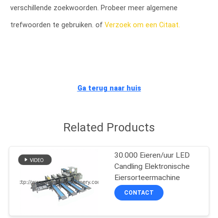
CONTACTEER
verschillende zoekwoorden. Probeer meer algemene
ONS
trefwoorden te gebruiken. of
Verzoek om een Citaat.
NIEUWS
VERZOEK
Ga terug naar huis
OM EEN
CITAAT
Related Products
SITEMAP
30.000 Eieren/uur LED
Candling Elektronische
PRIVACY
Eiersorteermachine
POLICY
CONTACT