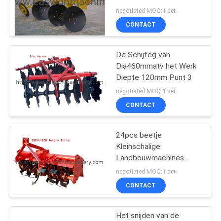
Opgezette Schijf
negotiated MOQ:1 set
CONTACT
13
Houtbewerkings Een
De Schijfeg van
Dia460mmatv het Werk
tapgat makende in
Diepte 120mm Punt 3
Machine
negotiated MOQ:1 set
CONTACT
24pcs beetje
17
Kleinschalige
Landbouwmachines
Houtbewerkingsschuur
15hp 3 Punt Roterende
negotiated MOQ:1 set
Uitloper
CONTACT
Het snijden van de