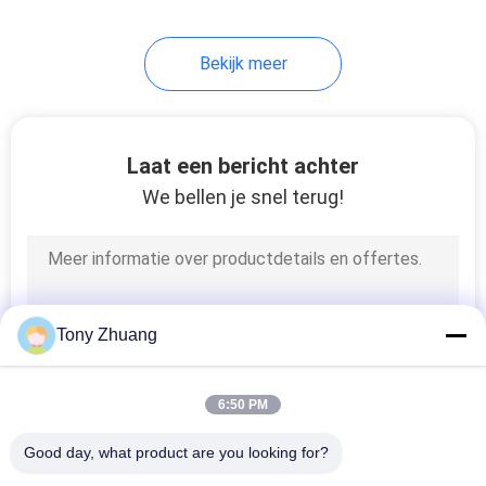
13
Bekijk meer
Vinger Gezamenlijke
Shaper
Laat een bericht achter
We bellen je snel terug!
8
De Machine van de
Tony Zhuang
membraanpers
6:50 PM
Good day, what product are you looking for?