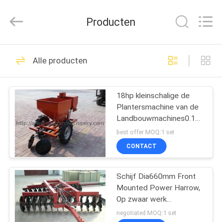
Linyi
Ruixiang
Import
Producten
&
Export
Co.,
Ltd..
All
HUIS
48
Rights
Alle producten
Reserved.
De Machine van de
PRODUCTEN
houtbewerkingsLintzaag
18hp kleinschalige de
Plantersmachine van de
ONGEVEER
Landbouwmachines0.1hm2/h
ONS
Aardappel
best offer MOQ:1 set
CONTACT
29
FABRIEKSREIS
De Machine van
Schijf Dia660mm Front
Mounted Power Harrow,
KWALITEITSCONTROLE
houtbewerkingsthicknes
Op zwaar werk
berekende de Schijfeg
negotiated MOQ:1 set