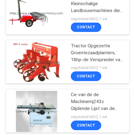
Kleinschalige
Landbouwmachines die
8
van W1.4m W1.4m-de
negotiated MOQ:1 set
Snijmachine van het
De Machine van de
CONTACT
Landbouwgras harken
houtbewerkingsdraaiba
Tractor Opgezette
Groentezaadplanters,
18hp-de Verspreider van
de Landbouwmeststof
negotiated MOQ:1 set
CONTACT
10
De Cabine van de
Ce-van de de
Machinemj243c
houtbewerkingsnevel
Glijdende Lijst van de
HoutbewerkingsLintzaag
negotiated MOQ:1 set
de Cirkelzaagmachine
CONTACT