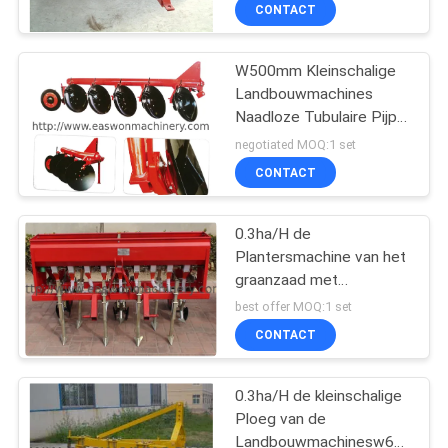
van 70hp
CONTACTEER
CONTACT
ONS
W500mm Kleinschalige
20
Landbouwmachines
NIEUWS
Naadloze Tubulaire Pijp
Houtbewerkingsrand
Twee Voorploeg
negotiated MOQ:1 set
het Verbinden
VERZOEK
CONTACT
OM EEN
Machine
CITAAT
0.3ha/H de
Plantersmachine van het
graanzaad met
SITEMAP
29
Meststof, D50mm die
best offer MOQ:1 set
Één Planter van het
De Machine van het
CONTACT
Rijzaad zaaien
PRIVACY
houtbewerkingsmalen
POLICY
0.3ha/H de kleinschalige
Ploeg van de
Landbouwmachinesw600mm