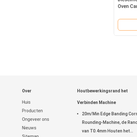
Oven Car
met 40p
Over
Houtbewerkingsrand het
Huis
Verbinden Machine
Producten
20m/Min Edge Banding Cor
Ongeveer ons
Rounding-Machine, de Ran
Nieuws
van T0.4mm Houten het
Sitemap