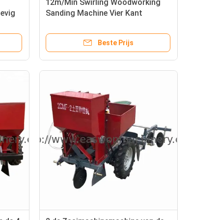
12m/Min Swirling Woodworking
evig
Sanding Machine Vier Kant
n
Beste Prijs