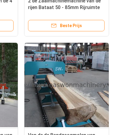
 de 4
2 de Zaaimachinemachine van de
rijen Bataat 50 - 85mm Rijruimte
P
Beste Prijs