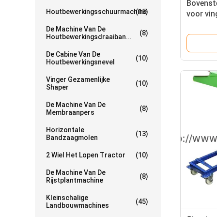
Bovenst
Houtbewerkingsschuurmachine
(15)
voor vin
De Machine Van De
(8)
Houtbewerkingsdraaiban...
De Cabine Van De
(10)
Houtbewerkingsnevel
Vinger Gezamenlijke
(10)
Shaper
De Machine Van De
(8)
Membraanpers
Horizontale
(13)
Bandzaagmolen
2 Wiel Het Lopen Tractor
(10)
De Machine Van De
(8)
Rijstplantmachine
Kleinschalige
(45)
Landbouwmachines