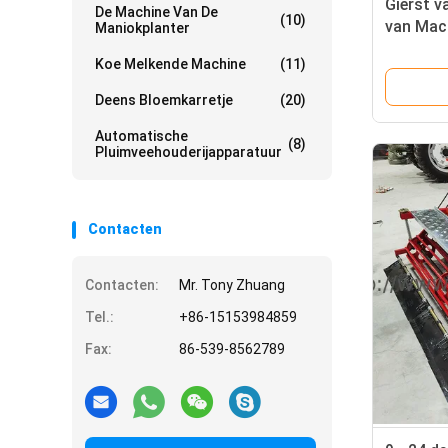
Gierst v
De Machine Van De
(10)
van Mach
Maniokplanter
dieselmo
Koe Melkende Machine
(11)
Dorser
Deens Bloemkarretje
(20)
Automatische
(8)
Pluimveehouderijapparatuur
Contacten
Contacten:
Mr. Tony Zhuang
Tel.:
+86-15153984859
Fax:
86-539-8562789