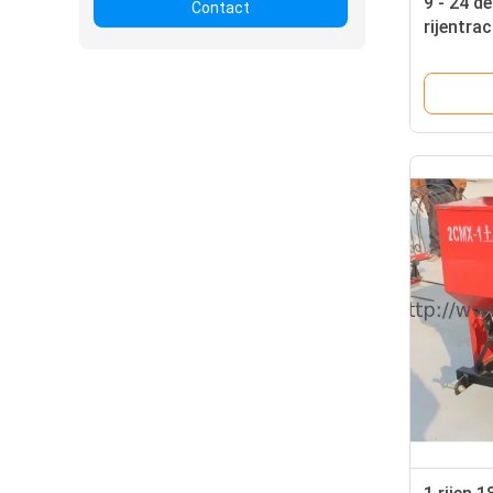
9 - 24 d
Contact
rijentra
- 3600