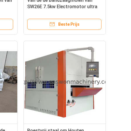
n van
Van de de Bandzaagmolen van
SW26E 7.5kw Electromotor ultra
Horizontale Diameter 660mm
Beste Prijs
 de
Roestvrij staal om Houten