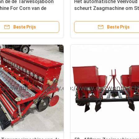
an de de Tarwesojaboon
Het automatische Veelvoud
ine For Corn van de
scheurt Zaagmachine om St
tor de Multifunctionele
Houten Comité Te verwerke
Beste Prijs
Beste Prijs