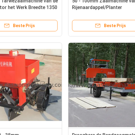
e Tarwezaaimachine van de
50 - 100mm Zaaimachine van
ctor het Werk Breedte 1350
Rijenaardappel/Planter
mm
Aangepaste Macht 50 - 90H
Beste Prijs
Beste Prijs