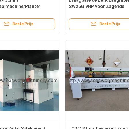
18 - 35mm
Draagbare de Bandzaagmole
aaimachine/Planter
SW26G 9HP voor Zagende
ste Macht 20 - 35hp
Diameter 660mm van de
Benzinemotor
Beste Prijs
Beste Prijs
tor Auto Schilderend
JC2413 houtbewerkingscnc