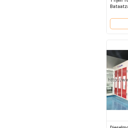
1 rijen 
Bataatz
Aangepa
Dieselmo