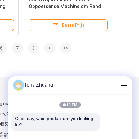
ing
Oppoetsende Machine om Rand
Deburring
Beste Prijs
6
7
8
>
>>
Tony Zhuang
Mail ons
g road, Yishui
6:10 PM
ity, China
Good day, what product are you looking 
4859
for?
o@gmail.com;