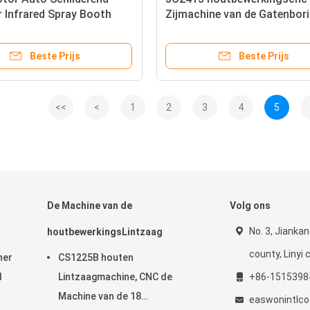
 Infrared Spray Booth
Zijmachine van de Gatenbor
cs-LEIDENE Lampen
5.5kw
Beste Prijs
Beste Prijs
<<
<
1
2
3
4
5
De Machine van de
Volg ons
No. 3, Jiankan
houtbewerkingsLintzaag
county, Linyi c
ner
CS1225B houten
d
Lintzaagmachine, CNC de
+86-1515398
Machine van de 18
easwonintlc