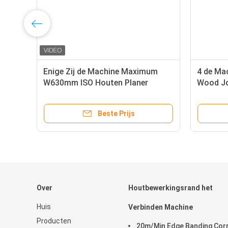
het
Enige Zij de Machine Maximum
4 de M
4F
W630mm ISO Houten Planer
Wood Jo
Thicknesser van
de blad
Houtbewerkingsthicknesser
Beste Prijs
Over
Houtbewerkingsrand het
Huis
Verbinden Machine
Producten
20m/Min Edge Banding Cor