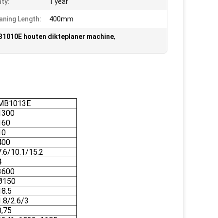
ty:
1 year
laning Length:
400mm
1010E houten dikteplaner machine
,
MB1013E
1300
160
10
400
7.6/10.1/15.2
4
3600
Ø150
18.5
1.8/2.6/3
0,75