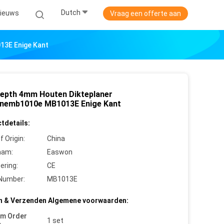
Dutch
ieuws
Vraag een offerte aan
13E Enige Kant
epth 4mm Houten Dikteplaner
nemb1010e MB1013E Enige Kant
tdetails:
f Origin:
China
aam:
Easwon
cering:
CE
Number:
MB1013E
n & Verzenden Algemene voorwaarden:
um Order
1 set