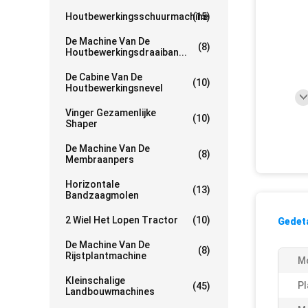
Houtbewerkingsschuurmachine
(15)
De Machine Van De
(8)
Houtbewerkingsdraaiban...
De Cabine Van De
(10)
Houtbewerkingsnevel
Vinger Gezamenlijke
(10)
Shaper
De Machine Van De
(8)
Membraanpers
Horizontale
(13)
Bandzaagmolen
2 Wiel Het Lopen Tractor
(10)
Gedeta
De Machine Van De
(8)
Rijstplantmachine
M
Kleinschalige
Pl
(45)
Landbouwmachines