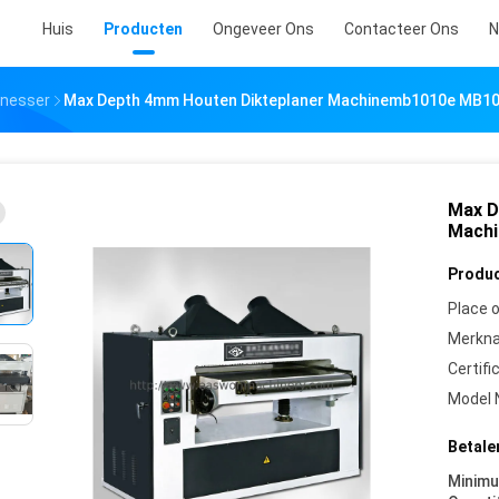
Huis
Producten
Ongeveer Ons
Contacteer Ons
N
knesser
Max Depth 4mm Houten Dikteplaner Machinemb1010e MB10
Max D
Machi
Produc
Place o
Merkn
Certifi
Model 
Betale
Minim