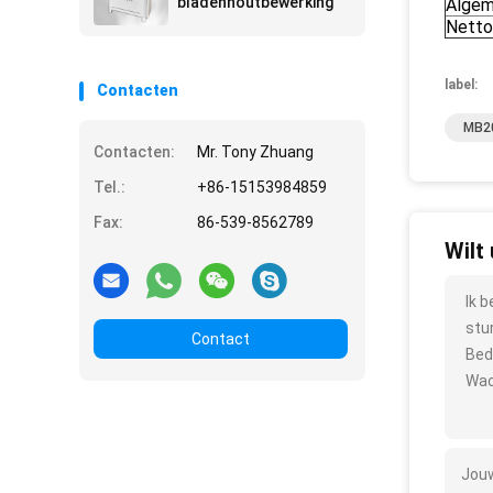
bladenhoutbewerking
Algem
Netto
label:
Contacten
MB20
Contacten:
Mr. Tony Zhuang
Tel.:
+86-15153984859
Fax:
86-539-8562789
Wilt
Ik 
stu
Contact
Bed
Wac