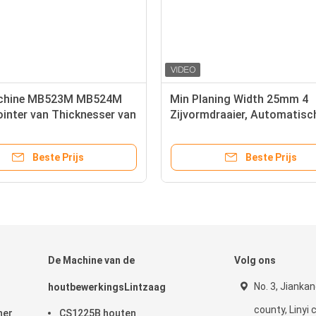
achine MB523M MB524M
Min Planing Width 25mm 4
inter van Thicknesser van
Zijvormdraaier, Automatisc
enhoutbewerking
Houten Planer van MB4012
Machine
Beste Prijs
Beste Prijs
De Machine van de
Volg ons
No. 3, Jiankan
houtbewerkingsLintzaag
county, Linyi c
ner
CS1225B houten