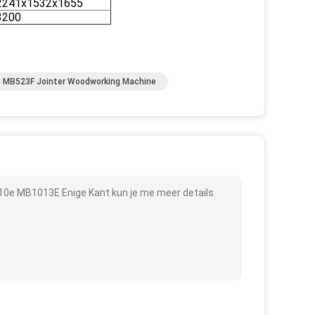
2241x1532x1655
3200
MB523F Jointer Woodworking Machine
0e MB1013E Enige Kant kun je me meer details