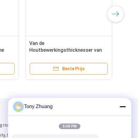
Van de
he
Houtbewerkingsthicknesser van
A
MB203A MB204A de Machineiso
Dubbele Zijplaner
Beste Prijs
Tony Zhuang
Mail ons
g road, Yishui
5:09 PM
ity, China