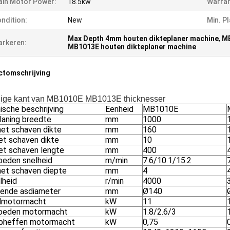
in Motor Power:
18.5kw
Warran
ndition:
New
Min. P
Max Depth 4mm houten dikteplaner machine
,
MB
rkeren:
MB1013E houten dikteplaner machine
ctomschrijving
ige kant van MB1010E MB1013E thicknesser
ische beschrijving
Eenheid
MB1010E
laning breedte
mm
1000
het schaven dikte
mm
160
het schaven dikte
mm
10
het schaven lengte
mm
400
oeden snelheid
m/min
7.6/10.1/15.2
het schaven diepte
mm
4
lheid
r/min
4000
ende asdiameter
mm
Ø140
dmotormacht
kW
11
oeden motormacht
kW
1.8/2.6/3
pheffen motormacht
kW
0,75