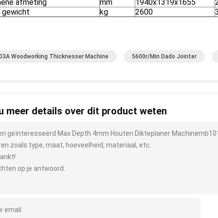
ene afmeting
mm
1940x1319x1655
 gewicht
kg
2600
3A Woodworking Thicknesser Machine
5600r/min Dado Jointer
 u meer details over dit product weten
ben geïnteresseerd Max Depth 4mm Houten Dikteplaner Machinemb101
ren zoals type, maat, hoeveelheid, materiaal, etc.
ankt!
hten op je antwoord.