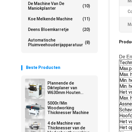
Ma
De Machine Van De
(10)
Maniokplanter
Co
Koe Melkende Machine
(11)
Ma
Deens Bloemkarretje
(20)
Automatische
Produ
(8)
Pluimveehouderijapparatuur
De En
Techn
Beste Producten
Max.p
Max. 
Min. 
Plannende de
Min. 
Dikteplaner van
Het v
W630mm Houten
Machine
Max. 
5000r/Min
Assne
Woodworking
Schav
Thicknesser Machine
Hoof
Het v
4 de Machine van
Het o
Thicknesser van de