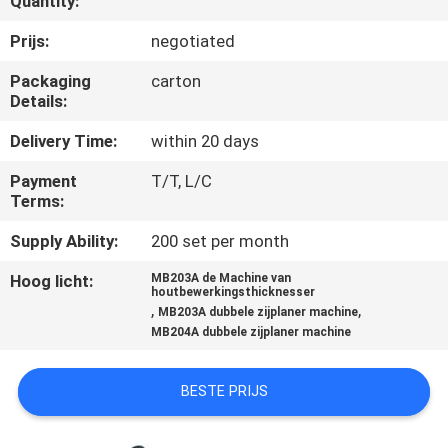
Quantity:
CONTACTEER
ONS
Prijs:
negotiated
Packaging
carton
Details:
NIEUWS
Delivery Time:
within 20 days
VERZOEK
Payment
T/T, L/C
OM EEN
Terms:
CITAAT
Supply Ability:
200 set per month
Hoog licht:
MB203A de Machine van
houtbewerkingsthicknesser
SITEMAP
,
,
MB203A dubbele zijplaner machine
MB204A dubbele zijplaner machine
PRIVACY
BESTE PRIJS
POLICY