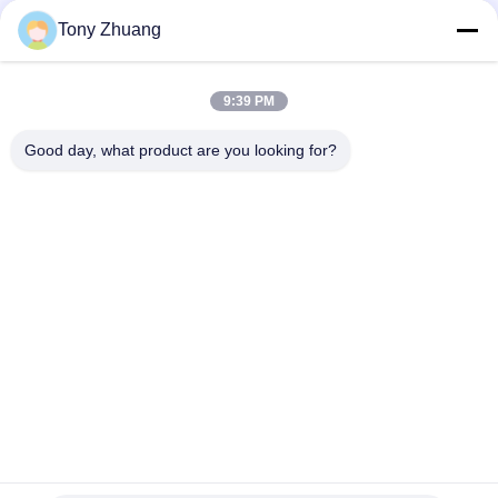
Dikte van houtbewerkingsthicknesser
Tony Zhuang
Houten Planer van 15.2m/Min MB1010E MB1013E en de Enige
Kant van Thicknesser
9:39 PM
Van de Houtbewerkingsthicknesser van MB523F MB524F de
Machineschuine rand Jointer
Good day, what product are you looking for?
populaire categorieën
Alle
De Machine Van De 
De Machine Van 
HoutbewerkingsLintzaag
Houtbewerkingsthicknesse
Houtbewerkingsrand 
De Machine Van Het 
Het Verbinden 
Houtbewerkingsmalen
Machine
Houtbewerkings Een 
Houtbewerkingsschuurmac
Tapgat Makende In 
Machine
De Machine Van De 
De Cabine Van De 
Houtbewerkingsdraaibank
Houtbewerkingsnevel