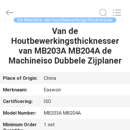
Linyi
Ruixiang
Import
&
Export
De Machine van houtbewerkingsthicknesser
Co.,
Ltd..
All
Van de
HUIS
Rights
Reserved.
Houtbewerkingsthicknesser
PRODUCTEN
van MB203A MB204A de
Machineiso Dubbele Zijplaner
ONGEVEER
ONS
Place of Origin:
China
Merknaam:
Easwon
FABRIEKSREIS
Certificering:
ISO
KWALITEITSCONTROLE
Model Number:
MB203A MB204A
Minimum Order
1 set