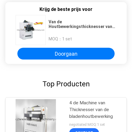
Krijg de beste prijs voor
Van de
Houtbewerkingsthicknesser van
MB203A MB204A de Machineiso
Dubbele Zijplaner
MOQ：
1 set
Doorgaan
Top Producten
4 de Machine van
Thicknesser van de
bladenhoutbewerking
negotiated MOQ:1 set