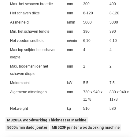
Max. het schaven breedte
mm
300
400
Het schaven dikte
mm
8-120
8-120
Assnelheid
r/min
5000
5000
Min. het schaven lengte
mm
390
390
Het voeden snelheid
m/min
6,10
6,10
Max.top snijder het schaven
mm
4
4
diepte
Max. bodemsnijder het
mm
2
2
schaven diepte
Motormacht
kW
5.5
7.5
Algemene afmetingen
mm
730 x 940 x
830 x 940 x
1178
1178
Net.weight
kg
510
580
MB203A Woodworking Thicknesser Machine
5600r/min dado jointer
MB523F jointer woodworking machine