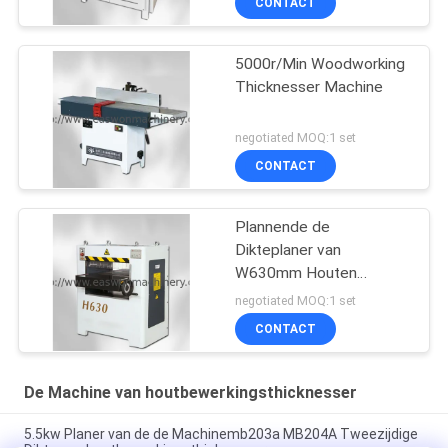
CONTACT
5000r/Min Woodworking
Thicknesser Machine
negotiated MOQ:1 set
CONTACT
Plannende de
Dikteplaner van
W630mm Houten
Machine
negotiated MOQ:1 set
CONTACT
De Machine van houtbewerkingsthicknesser
5.5kw Planer van de de Machinemb203a MB204A Tweezijdige