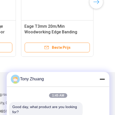
ge
Eage T3mm 20m/Min
oor
Woodworking Edge Banding
Machine voor Meubilair
Beste Prijs
Tony Zhuang
Mail ons
g road, Yishui
1:45 AM
ity, China
Good day, what product are you looking 
4859
for?