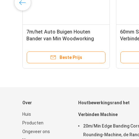
7m/het Auto Buigen Houten
60mm St
Bander van Min Woodworking
Verbind
Edge Banding Machine H50mm
Edgeban
Beste Prijs
Over
Houtbewerkingsrand het
Huis
Verbinden Machine
Producten
20m/Min Edge Banding Cor
Ongeveer ons
Rounding-Machine, de Ran