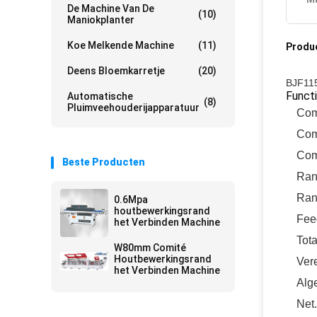
De Machine Van De
(10)
Maniokplanter
Koe Melkende Machine
(11)
Produ
Deens Bloemkarretje
(20)
BJF115
Functi
Automatische
(8)
Pluimveehouderijapparatuur
Com
Com
Com
Beste Producten
Ran
Ran
0.6Mpa
houtbewerkingsrand
Fee
het Verbinden Machine
Tot
W80mm Comité
Houtbewerkingsrand
Vere
het Verbinden Machine
Alg
Net