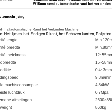
W15mm semi automatische rand het verbinden
ctomschrijving
H halfautomatische Rand het Verbinden Machine
e: Het lijmen, het Eindigen R kant, het Schaven kanten, Polijsten.
ité lengte
Min.120m
ité breedte
Min.80m
ité theickness
12~55m
dbreedte
15~58m
ddikte
0.4~3mm
dingspeed
9.3m/min
ale machtsconsumptie
4.84kW
iste luchtdruk
0.7Mpa
emene afmetingen
2600×85
.weight
860kg