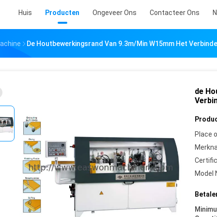
Huis
Producten
Ongeveer Ons
Contacteer Ons
N
Machine
De Houtbewerkingsrand Van 9.3m/Min W15mm Het Verbinde
de Ho
Verbi
Produc
Place o
Merkn
Certifi
Model 
Betale
Minim