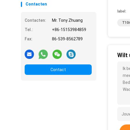
Contacten
label:
Contacten:
Mr. Tony Zhuang
T10m
Tel.:
+86-15153984859
Fax:
86-539-8562789
Wilt
Ik 
Contact
mee
Bed
Wac