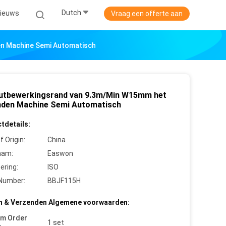
Dutch
ieuws
Vraag een offerte aan
n Machine Semi Automatisch
utbewerkingsrand van 9.3m/Min W15mm het
nden Machine Semi Automatisch
tdetails:
f Origin:
China
aam:
Easwon
cering:
ISO
Number:
BBJF115H
n & Verzenden Algemene voorwaarden:
um Order
1 set