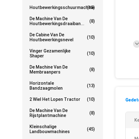
Houtbewerkingsschuurmachine
(15)
De Machine Van De
(8)
Houtbewerkingsdraaiban...
De Cabine Van De
(10)
Houtbewerkingsnevel
Vinger Gezamenlijke
(10)
Shaper
De Machine Van De
(8)
Membraanpers
Horizontale
(13)
Bandzaagmolen
2 Wiel Het Lopen Tractor
(10)
Gedeta
De Machine Van De
(8)
Rijstplantmachine
K
Kleinschalige
(45)
Landbouwmachines
Ma