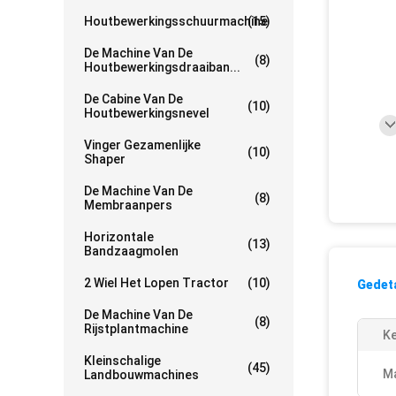
Houtbewerkingsschuurmachine
(15)
De Machine Van De
(8)
Houtbewerkingsdraaiban...
De Cabine Van De
(10)
Houtbewerkingsnevel
Vinger Gezamenlijke
(10)
Shaper
De Machine Van De
(8)
Membraanpers
Horizontale
(13)
Bandzaagmolen
2 Wiel Het Lopen Tractor
(10)
Gedeta
De Machine Van De
(8)
Rijstplantmachine
K
Kleinschalige
(45)
Ma
Landbouwmachines