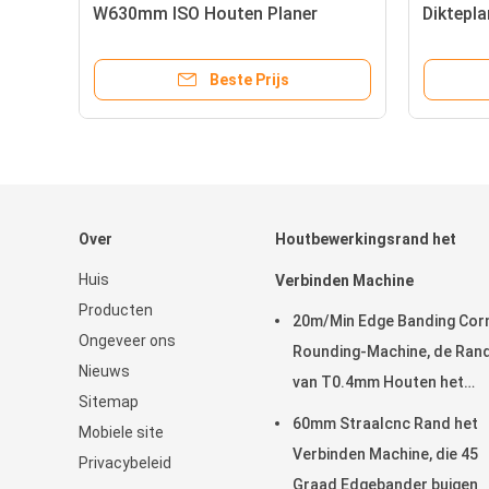
4F
W630mm ISO Houten Planer
Diktepl
Thicknesser van
MB1013E
Houtbewerkingsthicknesser
Beste Prijs
Over
Houtbewerkingsrand het
Huis
Verbinden Machine
Producten
20m/Min Edge Banding Cor
Ongeveer ons
Rounding-Machine, de Ran
Nieuws
van T0.4mm Houten het
Sitemap
Verbinden Machine
60mm Straalcnc Rand het
Mobiele site
Verbinden Machine, die 45
Privacybeleid
Graad Edgebander buigen