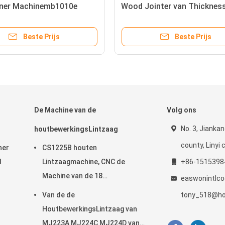
aner Machinemb1010e
Wood Jointer van Thickness
 Enige Kant
de bladenhoutbewerking
Beste Prijs
Beste Prijs
De Machine van de
Volg ons
No. 3, Jiankan
houtbewerkingsLintzaag
county, Linyi c
ner
CS1225B houten
d
Lintzaagmachine, CNC de
+86-1515398
Machine van de 18
easwonintlc
DuimLintzaag
Van de de
tony_518@ho
HoutbewerkingsLintzaag van
MJ223A MJ224C MJ224D van