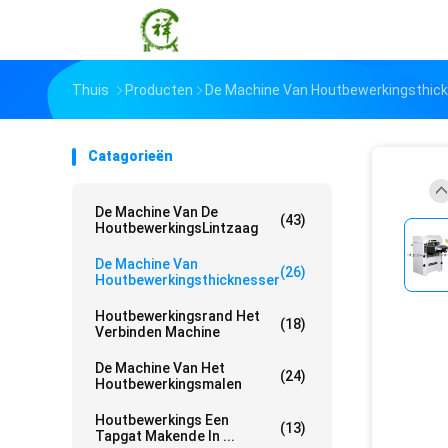
Thuis
Producten
De Machine Van Houtbewerkingsthic
Catagorieën
De Machine Van De
(43)
HoutbewerkingsLintzaag
De Machine Van
(26)
Houtbewerkingsthicknesser
Houtbewerkingsrand Het
(18)
Verbinden Machine
De Machine Van Het
(24)
Houtbewerkingsmalen
Houtbewerkings Een
(13)
Tapgat Makende In ...