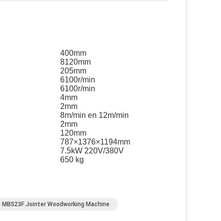
400mm
8120mm
205mm
6100r/min
6100r/min
4mm
2mm
8m/min en 12m/min
2mm
120mm
787×1376×1194mm
7.5kW 220V/380V
650 kg
MB523F Jointer Woodworking Machine