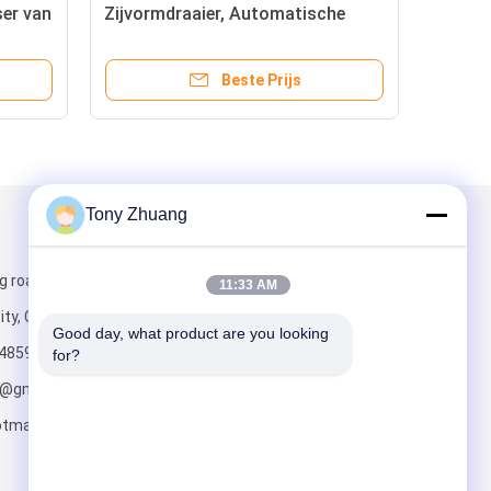
er van
Zijvormdraaier, Automatische
Houten Planer van MB4012A
Machine
Beste Prijs
Tony Zhuang
Mail ons
g road, Yishui
11:33 AM
ity, China
Good day, what product are you looking 
4859
for?
o@gmail.com;
tmail.com
Verzend