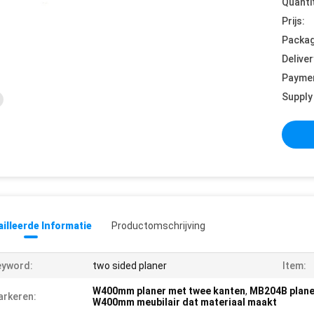
Quanti
Prijs:
Packag
Deliver
Payme
Supply 
illeerde Informatie
Productomschrijving
eyword:
two sided planer
Item:
W400mm planer met twee kanten
,
MB204B plane
rkeren:
W400mm meubilair dat materiaal maakt