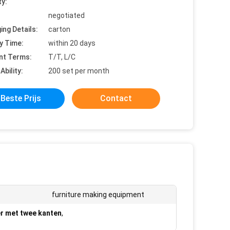
ty:
negotiated
ing Details:
carton
y Time:
within 20 days
nt Terms:
T/T, L/C
Ability:
200 set per month
Beste Prijs
Contact
furniture making equipment
r met twee kanten
,