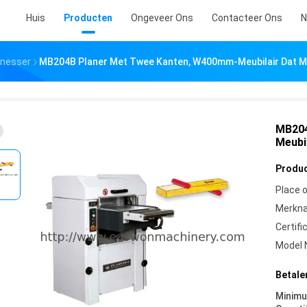
Huis
Producten
Ongeveer Ons
Contacteer Ons
N
knesser
MB204B Planer Met Twee Kanten, W400mm-Meubilair Dat M
MB204
Meubi
Produc
Place o
Merkn
Certifi
Model 
Betale
Minim