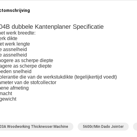
ctomschrijving
4B dubbele Kantenplaner Specificatie
et werk breedte:
rk dikte
et werk lengte
e assnelheid
e assnelheid
hogere as scherpe diepte
lagere as scherpe diepte
oeden snelheid
olerantie die van de werkstukdikte (tegelijkertijd voedt)
meter van de stofcollector
ene afmeting
macht
 gewicht
3A Woodworking Thicknesser Machine
5600r/min Dado Jointer