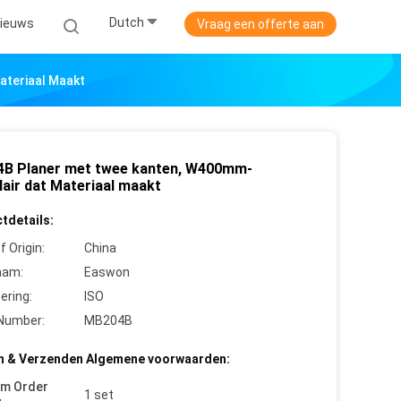
Dutch
ieuws
Vraag een offerte aan
ateriaal Maakt
B Planer met twee kanten, W400mm-
lair dat Materiaal maakt
tdetails:
f Origin:
China
aam:
Easwon
cering:
ISO
Number:
MB204B
n & Verzenden Algemene voorwaarden:
um Order
1 set