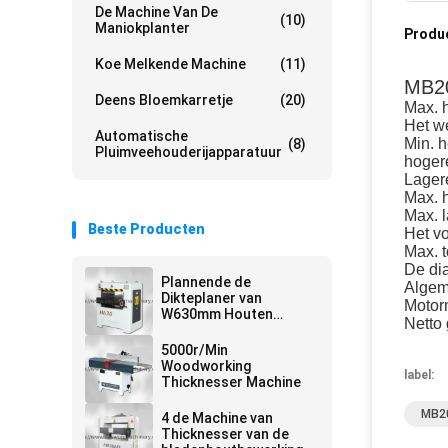
De Machine Van De
(10)
Maniokplanter
Produ
Koe Melkende Machine
(11)
MB20
Deens Bloemkarretje
(20)
Max. h
Het we
Automatische
Min. h
(8)
Pluimveehouderijapparatuur
hoger
Lager
Max. 
Max. 
Beste Producten
Het v
Max. t
De dia
Plannende de
Algem
Dikteplaner van
Motor
W630mm Houten
Netto
Machine
5000r/Min
Woodworking
label:
Thicknesser Machine
MB20
4 de Machine van
Thicknesser van de