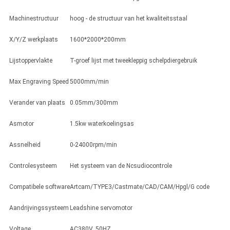
Machinestructuur
hoog - de structuur van het kwaliteitsstaal
X/Y/Z werkplaats
1600*2000*200mm
Lijstoppervlakte
T-groef lijst met tweekleppig schelpdiergebruik
Max Engraving Speed
5000mm/min
Verander van plaats
0.05mm/300mm
Asmotor
1.5kw waterkoelingsas
Assnelheid
0-24000rpm/min
Controlesysteem
Het systeem van de Ncsudiocontrole
Compatibele software
Artcam/TYPE3/Castmate/CAD/CAM/Hpgl/G code
Aandrijvingssysteem
Leadshine servomotor
Voltage
AC380V, 50HZ