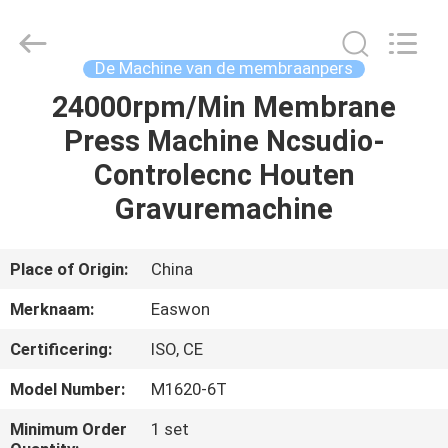
Linyi
Ruixiang
Import
&
Export
De Machine van de membraanpers
Co.,
Ltd..
All
24000rpm/Min Membrane
HUIS
Rights
Reserved.
Press Machine Ncsudio-
PRODUCTEN
Controlecnc Houten
Gravuremachine
ONGEVEER
ONS
Place of Origin:
China
Merknaam:
Easwon
FABRIEKSREIS
Certificering:
ISO, CE
KWALITEITSCONTROLE
Model Number:
M1620-6T
Minimum Order
1 set