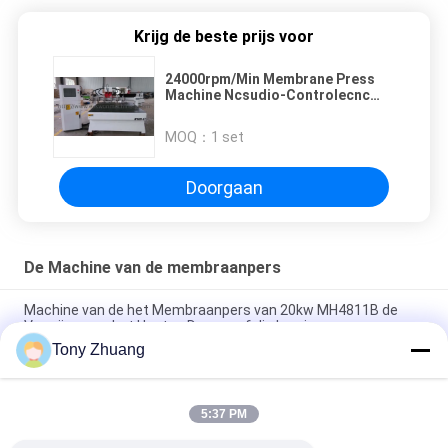
Krijg de beste prijs voor
24000rpm/Min Membrane Press
Machine Ncsudio-Controlecnc
Houten Gravuremachine
MOQ：
1 set
Doorgaan
De Machine van de membraanpers
Machine van de het Membraanpers van 20kw MH4811B de
Vacuüm voor het Houten Deurpvc-folie Lamineren
Tony Zhuang
Werkende T60mm-de Machine MH4812D1 van de
Membraanpers Vacuüm het Lamineren Machine
5:37 PM
210 de Post die van de de Persmachine L3000mm MDK5531
NC van het Graadmembraan Machine vormen