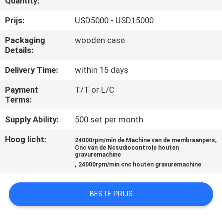
Quantity:
CONTACTEER
ONS
Prijs:
USD5000 - USD15000
Packaging
wooden case
Details:
NIEUWS
Delivery Time:
within 15 days
VERZOEK
Payment
T/T or L/C
OM EEN
Terms:
CITAAT
Supply Ability:
500 set per month
Hoog licht:
,
24000rpm/min de Machine van de membraanpers
SITEMAP
Cnc van de Ncsudiocontrole houten
gravuremachine
,
24000rpm/min cnc houten gravuremachine
PRIVACY
BESTE PRIJS
POLICY