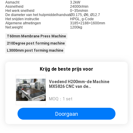
Asmacht
3.2kW
Assnelheid
24000r/min
Het werk snelheid
0~35m/min
De diameter van het hulpmiddelhandvat
Ø3.175, Ø6, Ø12.7
Het snijden instructie
HPGL, g-Code
Algemene afmetingen
3185×2188×1600mm
Net.weight
1200kg
T60mm Membrane Press Machine
210Degree post forming machine
L3000mm post forming machine
Krijg de beste prijs voor
Voedend H200mm-de Machine
MX5826 CNC van de
Membraanpers Automatische
Houtsnijwerkmachine
MOQ：
1 set
Doorgaan