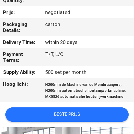
Quantity:
CONTACTEER
ONS
Prijs:
negotiated
Packaging
carton
Details:
NIEUWS
Delivery Time:
within 20 days
VERZOEK
Payment
T/T, L/C
OM EEN
Terms:
CITAAT
Supply Ability:
500 set per month
Hoog licht:
,
H200mm de Machine van de Membraanpers
SITEMAP
,
H200mm automatische houtsnijwerkmachine
MX5826 automatische houtsnijwerkmachine
PRIVACY
BESTE PRIJS
POLICY