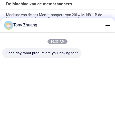
De Machine van de membraanpers
Machine van de het Membraanpers van 20kw MH4811B de
Vacuüm voor het Houten Deurpvc-folie Lamineren
Tony Zhuang
Werkende T60mm-de Machine MH4812D1 van de
Membraanpers Vacuüm het Lamineren Machine
10:33 AM
210 de Post die van de de Persmachine L3000mm MDK5531
NC van het Graadmembraan Machine vormen
Good day, what product are you looking for?
populaire categorieën
Alle
De Machine Van De 
De Machine Van 
HoutbewerkingsLintzaag
Houtbewerkingsthicknesse
Houtbewerkingsrand 
De Machine Van Het 
Het Verbinden 
Houtbewerkingsmalen
Machine
Houtbewerkings Een 
Houtbewerkingsschuurmac
Tapgat Makende In 