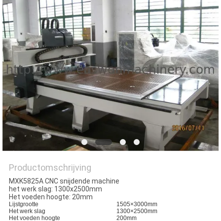
Productomschrijving
MXK5825A CNC snijdende machine
het werk slag: 1300x2500mm
Het voeden hoogte: 20mm
Lijstgrootte
1505×3000mm
Het werk slag
1300×2500mm
Het voeden hoogte
200mm