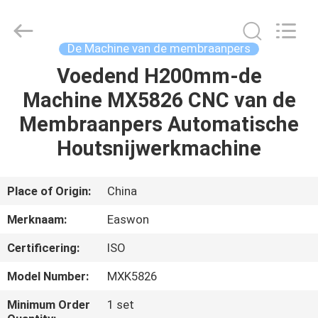
Linyi
Ruixiang
Import
&
Export
De Machine van de membraanpers
Co.,
Ltd..
All
Voedend H200mm-de
HUIS
Rights
Reserved.
Machine MX5826 CNC van de
PRODUCTEN
Membraanpers Automatische
Houtsnijwerkmachine
ONGEVEER
ONS
Place of Origin:
China
Merknaam:
Easwon
FABRIEKSREIS
Certificering:
ISO
KWALITEITSCONTROLE
Model Number:
MXK5826
Minimum Order
1 set