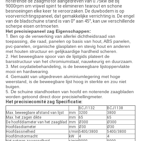
noterende de zaagmotor aangedreven van 0.75kw die bij
9000rpm om vrijwel spint te elimineren tearout en schone
besnoeiingen elke keer te veroorzaken. De duwbodem is op
voorverrichtingspaneel, dat gemakkelijke verrichting is. De engel
van de bladschuine stand is van 0° aan 45°, kan uw verschillende
scherpe eisen ontmoeten.
Het precisiepaneel zag Eigenschappen:
1.
Ben op de verwerking van allerlei dichtheidsraad van
toepassing, die raad, panelen op basis van hout, ABS panelen,
pvc-panelen, organische glasplaten en stevig hout en anderen
met houten structuur en gelijkaardige hardheid scheren.
2. Het beweegbare spoor van de lijstgids plateert de
barsstructuur van het chromiumstaal, nauwkeurig en duurzaam.
3. Met oxydatiebehandeling, is de beweegbare lijstoppervlakte
mooi en hardwearing.
4. Gemaakt van uitgedreven aluminiumlegering met hoge
weerstand, is de beweegbare lijst hoog in sterkte en zou niet
buigen.
5. De schuine standhoeken van hoofd en noterende zaagbladen
worden getoond direct door precisiehellingmeter.
Het precisiecomité zag Specificatie:
BCJ1132
BCJ1138
Max. beweegbare afstand van lijst
mm
3200
3800
Max. het zagen dikte
mm
65
65
De hoofddiameter van het zaagblad
mm
Ø300
Ø300
Hoofdasdiameter
mm
Ø30
Ø30
Hoofdassnelheid
r/min
5400/3800
5400/3800
Hoofdmotormacht
kW
4
4