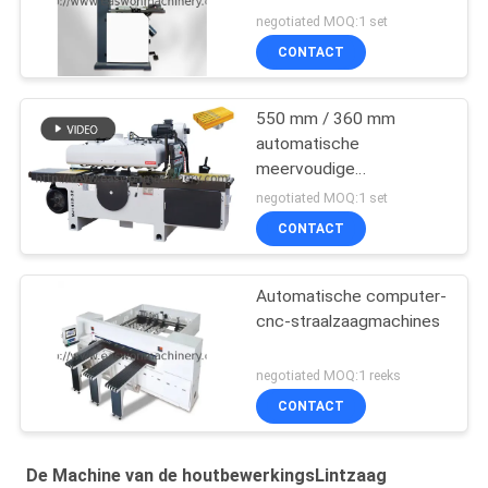
negotiated MOQ:1 set
CONTACT
550 mm / 360 mm
automatische
meervoudige
zaagmachine voor
negotiated MOQ:1 set
verwerking van massief
CONTACT
houten panelen
Automatische computer-
cnc-straalzaagmachines
negotiated MOQ:1 reeks
CONTACT
De Machine van de houtbewerkingsLintzaag