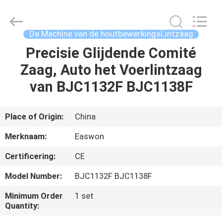
Linyi
Ruixiang
Import
&
Export
De Machine van de houtbewerkingsLintzaag
Co.,
Ltd..
All
Precisie Glijdende Comité
HUIS
Rights
Reserved.
Zaag, Auto het Voerlintzaag
PRODUCTEN
van BJC1132F BJC1138F
ONGEVEER
Place of Origin:
China
ONS
Merknaam:
Easwon
Certificering:
CE
FABRIEKSREIS
Model Number:
BJC1132F BJC1138F
KWALITEITSCONTROLE
Minimum Order
1 set
Quantity: