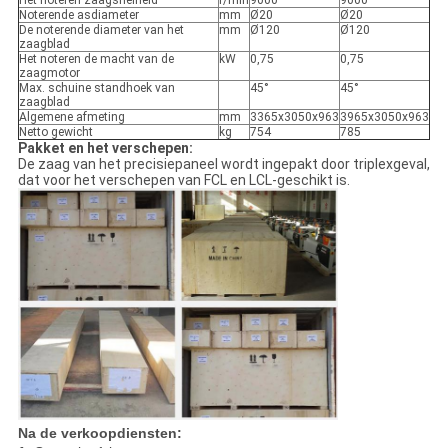
Het noteren zaagsnelheid
r/min
9000
9000
Noterende asdiameter
mm
Ø20
Ø20
De noterende diameter van het
mm
Ø120
Ø120
zaagblad
Het noteren de macht van de
kW
0,75
0,75
zaagmotor
Max. schuine standhoek van
45°
45°
zaagblad
Algemene afmeting
mm
3365x3050x963
3965x3050x963
Netto gewicht
kg
754
785
Pakket en het verschepen:
De zaag van het precisiepaneel wordt ingepakt door triplexgeval,
dat voor het verschepen van FCL en LCL-geschikt is.
Na de verkoopdiensten: