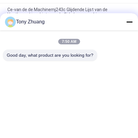
Ce-van de de Machinemj243c Glijdende Lijst van de
HoutbewerkingsLintzaag de Cirkelzaagmachine
Tony Zhuang
CS1225B houten Lintzaagmachine, CNC de Machine van de 18
DuimLintzaag
7:50 AM
Van de de HoutbewerkingsLintzaag van MJ223A MJ224C
MJ224D van het de Machinemeubilair Radiale het Wapenzaag
Good day, what product are you looking for?
populaire categorieën
Alle
De Machine Van De 
De Machine Van 
HoutbewerkingsLintzaag
Houtbewerkingsthicknesse
Houtbewerkingsrand 
De Machine Van Het 
Het Verbinden 
Houtbewerkingsmalen
Machine
Houtbewerkings Een 
Houtbewerkingsschuurmac
Tapgat Makende In 
Machine