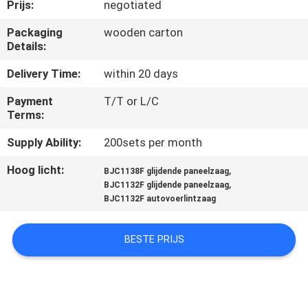
CONTACTEER
Prijs:
negotiated
ONS
Packaging
wooden carton
Details:
NIEUWS
Delivery Time:
within 20 days
Payment
T/T or L/C
VERZOEK
Terms:
OM EEN
Supply Ability:
200sets per month
CITAAT
Hoog licht:
,
BJC1138F glijdende paneelzaag
,
BJC1132F glijdende paneelzaag
BJC1132F autovoerlintzaag
SITEMAP
BESTE PRIJS
PRIVACY
POLICY