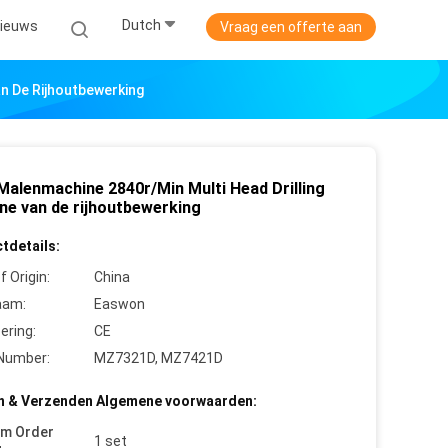
Dutch
ieuws
Vraag een offerte aan
an De Rijhoutbewerking
 Malenmachine 2840r/Min Multi Head Drilling
ne van de rijhoutbewerking
tdetails:
f Origin:
China
aam:
Easwon
cering:
CE
Number:
MZ7321D, MZ7421D
n & Verzenden Algemene voorwaarden:
um Order
1 set