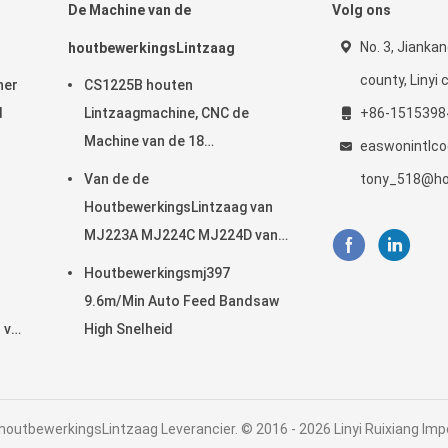
De Machine van de
Volg ons
No. 3, Jiankan
houtbewerkingsLintzaag
county, Linyi c
ner
CS1225B houten
d
Lintzaagmachine, CNC de
+86-1515398
Machine van de 18
easwonintlc
DuimLintzaag
Van de de
tony_518@ho
HoutbewerkingsLintzaag van
MJ223A MJ224C MJ224D van
het de Machinemeubilair
Houtbewerkingsmj397
Radiale het Wapenzaag
9.6m/Min Auto Feed Bandsaw
 van
High Snelheid
outbewerkingsLintzaag Leverancier. © 2016 - 2026 Linyi Ruixiang Import