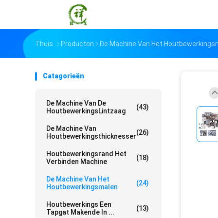
Thuis
Producten
De Machine Van Het Houtbewerkings
Catagorieën
De Machine Van De
(43)
HoutbewerkingsLintzaag
De Machine Van
(26)
Houtbewerkingsthicknesser
Houtbewerkingsrand Het
(18)
Verbinden Machine
De Machine Van Het
(24)
Houtbewerkingsmalen
Houtbewerkings Een
(13)
Tapgat Makende In ...