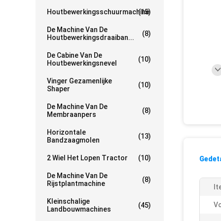
Houtbewerkingsschuurmachine
(15)
De Machine Van De
(8)
Houtbewerkingsdraaiban...
De Cabine Van De
(10)
Houtbewerkingsnevel
Vinger Gezamenlijke
(10)
Shaper
De Machine Van De
(8)
Membraanpers
Horizontale
(13)
Bandzaagmolen
2 Wiel Het Lopen Tractor
(10)
Gedeta
De Machine Van De
(8)
Rijstplantmachine
It
Kleinschalige
Vo
(45)
Landbouwmachines