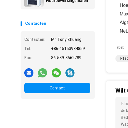
Houtbewerkingsmalen
Hoe
Max
Alg
Contacten
Net
Contacten:
Mr. Tony Zhuang
label:
Tel.:
+86-15153984859
Fax:
86-539-8562789
H130
Contact
Wilt
Ik 
det
Bed
Wac