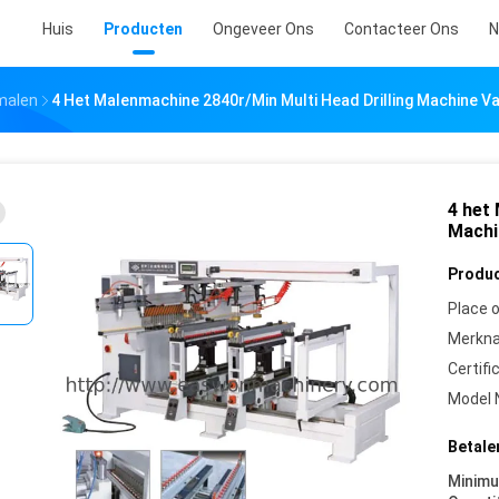
Huis
Producten
Ongeveer Ons
Contacteer Ons
N
malen
4 Het Malenmachine 2840r/Min Multi Head Drilling Machine V
4 het
Machi
Produc
Place o
Merkn
Certifi
Model 
Betale
Minim