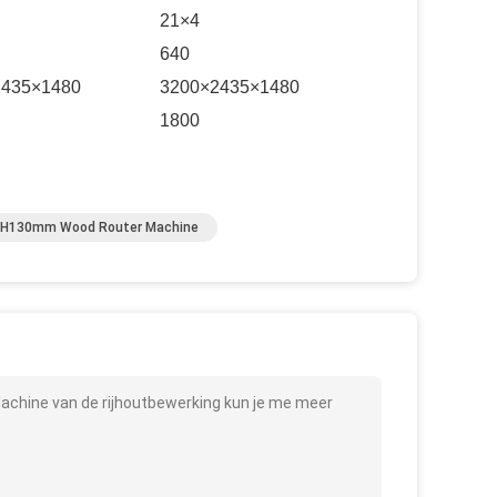
21×4
640
2435×1480
3200×2435×1480
1800
H130mm Wood Router Machine
Machine van de rijhoutbewerking kun je me meer