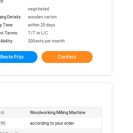
ty:
negotiated
ing Details:
wooden carton
y Time:
within 20 days
nt Terms:
T/T or L/C
Ability:
200sets per month
Beste Prijs
Contact
rd:
Woodworking Milling Machine
(w):
according to your order