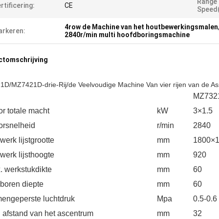
Range 
rtificering:
CE
Speed(
4row de Machine van het houtbewerkingsmalen
rkeren:
2840r/min multi hoofdboringsmachine
ctomschrijving
D/MZ7421D-drie-Rij/de Veelvoudige Machine Van vier rijen van de A
MZ732
r totale macht
kW
3×1.5
orsnelheid
r/min
2840
werk lijstgrootte
mm
1800×
werk lijsthoogte
mm
920
. werkstukdikte
mm
60
 boren diepte
mm
60
engeperste luchtdruk
Mpa
0.5-0.6
. afstand van het ascentrum
mm
32