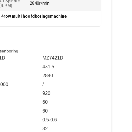
Of Spindle
2840r/min
r.p.m):
,
4row multi hoofdboringsmachine
,
ssenboring
1D
MZ7421D
4×1.5
2840
1000
/
920
60
60
0.5-0.6
32