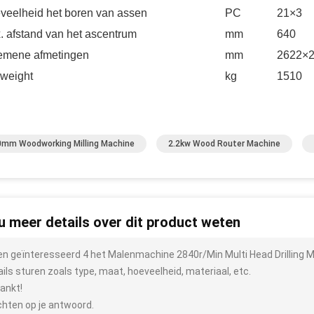
veelheid het boren van assen
PC
21×3
. afstand van het ascentrum
mm
640
emene afmetingen
mm
2622×
.weight
kg
1510
mm Woodworking Milling Machine
2.2kw Wood Router Machine
 u meer details over dit product weten
ben geïnteresseerd 4 het Malenmachine 2840r/Min Multi Head Drilling 
ails sturen zoals type, maat, hoeveelheid, materiaal, etc.
ankt!
hten op je antwoord.