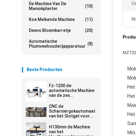
Ce
De Machine Van De
(10)
Maniokplanter
Ma
Koe Melkende Machine
(11)
Deens Bloemkarretje
(20)
Produ
Automatische
(8)
Pluimveehouderijapparatuur
MZ7321
Moto
Beste Producten
Mot
Fz-1200 de
Het 
automatische Machine
van de zes
Het 
kantenboring voor
workshop
Max
CNC de
Scharniergokautomaat
Het
van het Slotgat voor
Deurproductie
Sam
H130mm de Machine
van het
Min