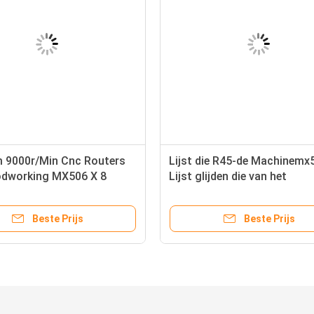
9000r/Min Cnc Routers
Lijst die R45-de Machinemx
dworking MX506 X 8
Lijst glijden die van het
Houtbewerkingsmalen Verti
As glijden
Beste Prijs
Beste Prijs