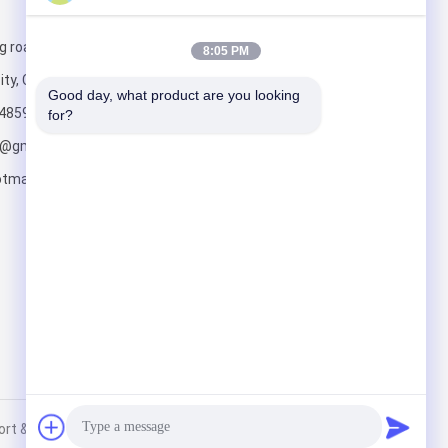
Mail ons
g road, Yishui
8:05 PM
ity, China
Good day, what product are you looking 
4859
for?
o@gmail.com;
tmail.com
Verzend
 & Export Co., Ltd.. All Rights Reserved.