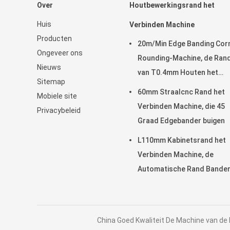
Over
Houtbewerkingsrand het
Huis
Verbinden Machine
Producten
20m/Min Edge Banding Cor
Ongeveer ons
Rounding-Machine, de Ran
Nieuws
van T0.4mm Houten het
Sitemap
Verbinden Machine
60mm Straalcnc Rand het
Mobiele site
Verbinden Machine, die 45
Privacybeleid
Graad Edgebander buigen
L110mm Kabinetsrand het
Verbinden Machine, de
Automatische Rand Bander
T0.4mm
China Goed Kwaliteit De Machine van de h