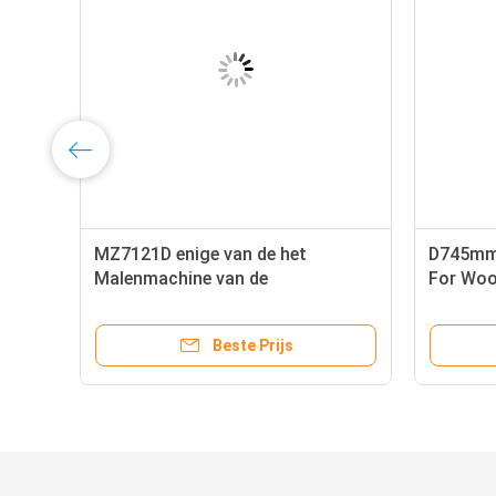
ne
MZ7121D enige van de het
D745mm 
Malenmachine van de
For Woo
Rijhoutbewerking Multi de
Asboring
Beste Prijs