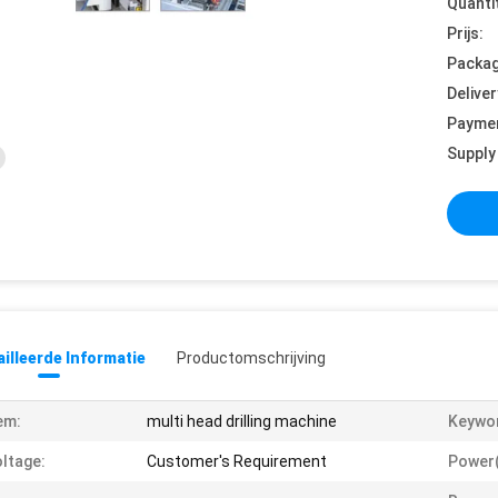
Quanti
Prijs:
Packag
Deliver
Payme
Supply 
illeerde Informatie
Productomschrijving
em:
multi head drilling machine
Keywo
ltage:
Customer's Requirement
Power