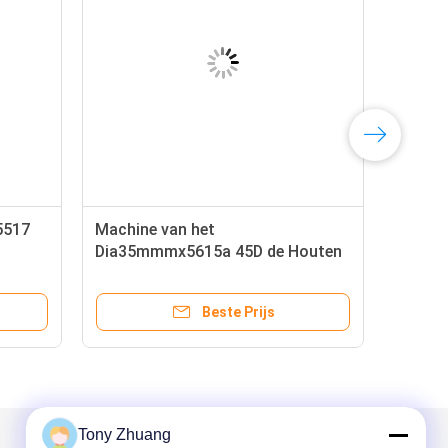
5517
Machine van het
Dia35mmmx5615a 45D de Houten
cale
Malen met Tiltable As
Beste Prijs
Tony Zhuang