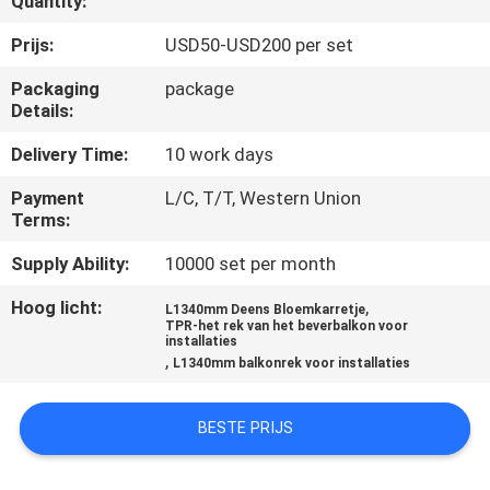
Quantity:
CONTACTEER
ONS
Prijs:
USD50-USD200 per set
Packaging
package
Details:
NIEUWS
Delivery Time:
10 work days
VERZOEK
Payment
L/C, T/T, Western Union
OM EEN
Terms:
CITAAT
Supply Ability:
10000 set per month
Hoog licht:
,
L1340mm Deens Bloemkarretje
SITEMAP
TPR-het rek van het beverbalkon voor
installaties
,
L1340mm balkonrek voor installaties
PRIVACY
BESTE PRIJS
POLICY