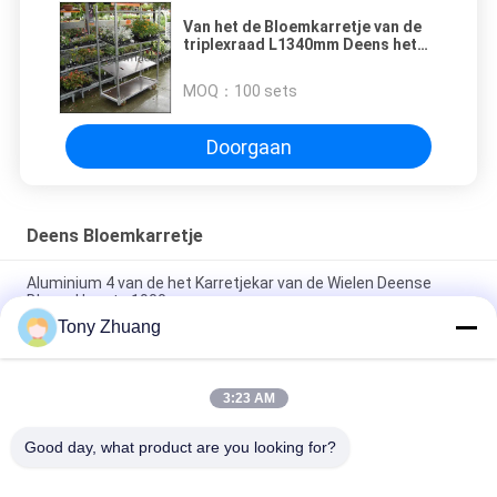
Van het de Bloemkarretje van de
triplexraad L1340mm Deens het
Balkongebruik met PP/PU/TPR-
Bever
MOQ：
100 sets
Doorgaan
Deens Bloemkarretje
Aluminium 4 van de het Karretjekar van de Wielen Deense
Bloem Hoogte 1900mm
Tony Zhuang
Karretje van de het Triplex het Deense Installatie van het
ijzerstaal, 500kgs-het Rek van de Bloempot met 4 Wielen
3:23 AM
Van het de Bloemkarretje H74.8inch gelijkstroom van Mobile
30gaten de Deense Kar van de de Containerbloem met Wielen
Good day, what product are you looking for?
populaire categorieën
Alle