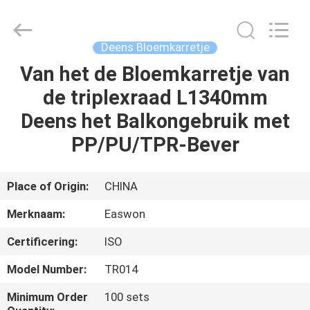
Linyi
Ruixiang
Import
&
Export
Deens Bloemkarretje
Co.,
Ltd..
All
Van het de Bloemkarretje van
HUIS
Rights
Reserved.
de triplexraad L1340mm
PRODUCTEN
Deens het Balkongebruik met
PP/PU/TPR-Bever
ONGEVEER
ONS
Place of Origin:
CHINA
Merknaam:
Easwon
FABRIEKSREIS
Certificering:
ISO
KWALITEITSCONTROLE
Model Number:
TR014
Minimum Order
100 sets