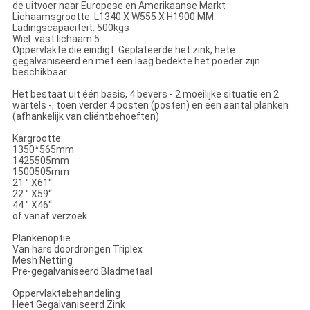
de uitvoer naar Europese en Amerikaanse Markt
Lichaamsgrootte: L1340 X W555 X H1900 MM
Ladingscapaciteit: 500kgs
Wiel: vast lichaam 5
Oppervlakte die eindigt: Geplateerde het zink, hete
gegalvaniseerd en met een laag bedekte het poeder zijn
beschikbaar
Het bestaat uit één basis, 4 bevers - 2 moeilijke situatie en 2
wartels -, toen verder 4 posten (posten) en een aantal planken
(afhankelijk van cliëntbehoeften)
Kargrootte:
1350*565mm
1425505mm
1500505mm
21 " X61“
22 " X59“
44 " X46“
of vanaf verzoek
Plankenoptie
Van hars doordrongen Triplex
Mesh Netting
Pre-gegalvaniseerd Bladmetaal
Oppervlaktebehandeling
Heet Gegalvaniseerd Zink