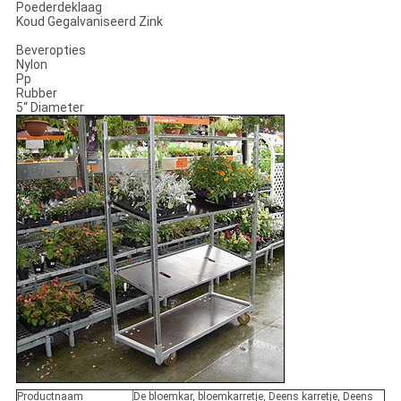
Poederdeklaag
Koud Gegalvaniseerd Zink
Beveropties
Nylon
Pp
Rubber
5“ Diameter
Productnaam
De bloemkar, bloemkarretje, Deens karretje, Deens