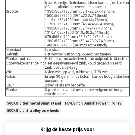
bloemkarretje, Nederlands bloemkarretje, de kar van
CC, installatiekar, kweekt het zaaien kar
Grootte
1350x565x1900mm (53.1x22.2x74.8inch),
1500x565x1900 (59.1x22.2x74.8inch),
1118x1168x1981mm (44x46x78inch),
1178x1168x1900mm (46.4x46x74.8inch),
1330x610x1900mm (52.4x24x74.8inch),
1310x1020x1900 (51.8x40.2x74.8inch),
675x565x1900mm (26.6x22.2x74.8inch),
1280x530x1900mm (50.4x20.9x74.8inch),
1480x600x1900 (58.3x23.6x74.8inch)
Materiaal
Ijzerstaal
Gebruik
Het vervoer, vertoning, kweekt het zaaien
Plankenmateriaal
Het triplex, metaalnetwerk, metaalplaat, trekt netto
Oppervlaktebehandeling
Heet gegalvaniseerd zink, koud gegalvaniseerd
zink, poederdeklaag
Wiel
Nylon wiel, pp-wiel, rubberwiel, TPR-wiel
Kolom
Er zijn 30 gaten in de kolom, kan de hoogte planken
aanpassen
Kleur
Zilver of als uw behoefte
Planken
3 planken of vanaf uw verzoek volgens de hoogte
van de bloem
500KG 6 tier metal plant stand
H74.8inch Danish Flower Trolley
500KG plant trolley on wheels
Krijg de beste prijs voor