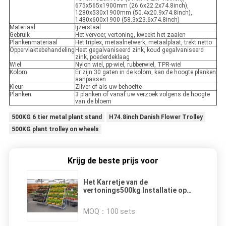
675x565x1900mm (26.6x22.2x74.8inch),
1280x530x1900mm (50.4x20.9x74.8inch),
1480x600x1900 (58.3x23.6x74.8inch)
Materiaal
Ijzerstaal
Gebruik
Het vervoer, vertoning, kweekt het zaaien
Plankenmateriaal
Het triplex, metaalnetwerk, metaalplaat, trekt netto
Oppervlaktebehandeling
Heet gegalvaniseerd zink, koud gegalvaniseerd
zink, poederdeklaag
Wiel
Nylon wiel, pp-wiel, rubberwiel, TPR-wiel
Kolom
Er zijn 30 gaten in de kolom, kan de hoogte planken
aanpassen
Kleur
Zilver of als uw behoefte
Planken
3 planken of vanaf uw verzoek volgens de hoogte
van de bloem
500KG 6 tier metal plant stand
H74.8inch Danish Flower Trolley
500KG plant trolley on wheels
Krijg de beste prijs voor
Het Karretje van de
vertonings500kg Installatie op
Wielen, ISO-Bloemrek Openlucht
MOQ：
100 sets