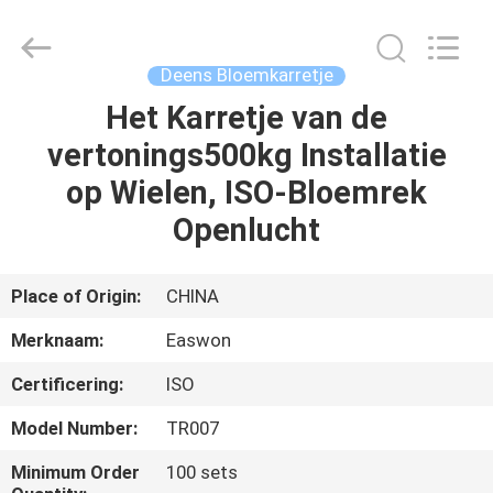
Linyi
Ruixiang
Import
&
Export
Deens Bloemkarretje
Co.,
Ltd..
All
Het Karretje van de
HUIS
Rights
Reserved.
vertonings500kg Installatie
PRODUCTEN
op Wielen, ISO-Bloemrek
Openlucht
ONGEVEER
ONS
Place of Origin:
CHINA
Merknaam:
Easwon
FABRIEKSREIS
Certificering:
ISO
KWALITEITSCONTROLE
Model Number:
TR007
Minimum Order
100 sets