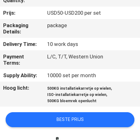
Quantity:
CONTACTEER
ONS
Prijs:
USD50-USD200 per set
Packaging
package
Details:
NIEUWS
Delivery Time:
10 work days
VERZOEK
Payment
L/C, T/T, Western Union
OM EEN
Terms:
CITAAT
Supply Ability:
10000 set per month
Hoog licht:
,
500KG installatiekarretje op wielen
SITEMAP
,
ISO-installatiekarretje op wielen
500KG bloemrek openlucht
PRIVACY
BESTE PRIJS
POLICY