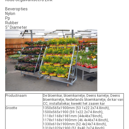
Beveropties
Nylon
Pp
Rubber
5“ Diameter
Productnaam
De bloemkar, bloemkarretje, Deens karretje, Deens
bloemkarretje, Nederlands bloemkarretje, de kar van
CC, installatiekar, kweekt het zaaien kar
Grootte
1350x565x1900mm (53.1x22.2x74.8inch),
1500x565x1900 (59.1x22.2x74.8inch),
1118x1168x1981mm (44x46x78inch),
1178x1168x1900mm (46.4x46x74.8inch),
1330x610x1900mm (52.4x24x74.8inch),
1310x1020x1900 (51.8x40.2x74.8inch),