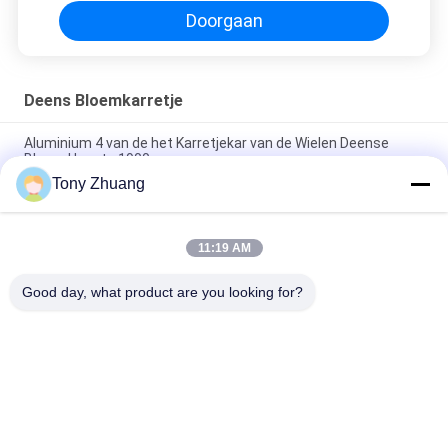
Doorgaan
Deens Bloemkarretje
Aluminium 4 van de het Karretjekar van de Wielen Deense
Bloem Hoogte 1900mm
Tony Zhuang
Karretje van de het Triplex het Deense Installatie van het
ijzerstaal, 500kgs-het Rek van de Bloempot met 4 Wielen
11:19 AM
Van het de Bloemkarretje H74.8inch gelijkstroom van Mobile
30gaten de Deense Kar van de de Containerbloem met Wielen
Good day, what product are you looking for?
populaire categorieën
Alle
De Machine Van De 
De Machine Van 
HoutbewerkingsLintzaag
Houtbewerkingsthicknesse