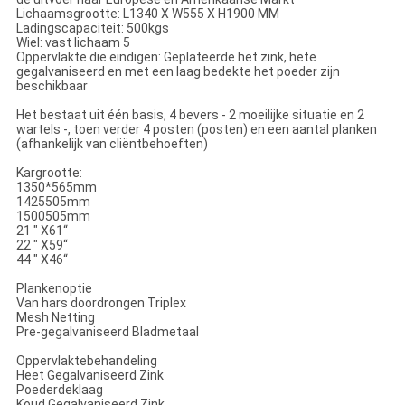
Lichaamsgrootte: L1340 X W555 X H1900 MM
Ladingscapaciteit: 500kgs
Wiel: vast lichaam 5
Oppervlakte die eindigen: Geplateerde het zink, hete
gegalvaniseerd en met een laag bedekte het poeder zijn
beschikbaar
Het bestaat uit één basis, 4 bevers - 2 moeilijke situatie en 2
wartels -, toen verder 4 posten (posten) en een aantal planken
(afhankelijk van cliëntbehoeften)
Kargrootte:
1350*565mm
1425505mm
1500505mm
21 " X61“
22 " X59“
44 " X46“
Plankenoptie
Van hars doordrongen Triplex
Mesh Netting
Pre-gegalvaniseerd Bladmetaal
Oppervlaktebehandeling
Heet Gegalvaniseerd Zink
Poederdeklaag
Koud Gegalvaniseerd Zink