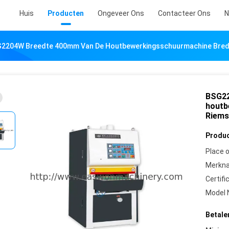
Huis
Producten
Ongeveer Ons
Contacteer Ons
N
2204W Breedte 400mm Van De Houtbewerkingsschuurmachine Bre
BSG22
houtb
Riems
Produc
Place o
Merkn
Certifi
Model 
Betale