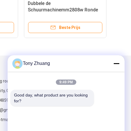
Dubbele de
Schuurmachinemm2808w Ronde
110mm
Bar Sander Outlet Dia 65mm van
de Riemenhoutbewerking
Beste Prijs
Tony Zhuang
Mail ons
g road, Yishui
9:49 PM
ity, China
Good day, what product are you looking 
4859
for?
o@gmail.com;
tmail.com
Verzend