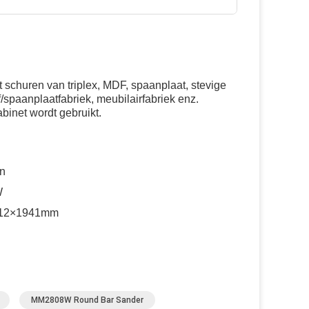
churen van triplex, MDF, spaanplaat, stevige
f/spaanplaatfabriek, meubilairfabriek enz.
inet wordt gebruikt.
n
W
12×1941mm
MM2808W Round Bar Sander