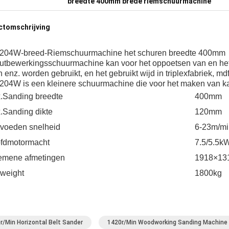
breedte 400mm brede riemschuurmachine
ctomschrijving
04W-breed-Riemschuurmachine het schuren breedte 400mm
utbewerkingsschuurmachine kan voor het oppoetsen van en het s
 enz. worden gebruikt, en het gebruikt wijd in triplexfabriek, md
04W is een kleinere schuurmachine die voor het maken van kab
.Sanding breedte
400mm
.Sanding dikte
120mm
 voeden snelheid
6-23m/mi
fdmotormacht
7.5/5.5k
emene afmetingen
1918×13
.weight
1800kg
r/Min Horizontal Belt Sander
1420r/Min Woodworking Sanding Machine