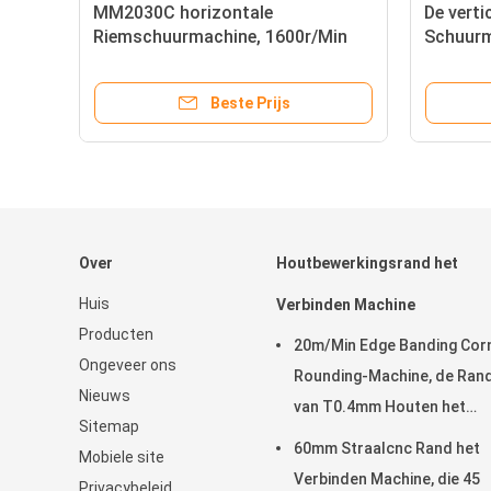
MM2030C horizontale
De verti
Riemschuurmachine, 1600r/Min
Schuurm
Wood Belt Sander Machine
Woodwor
MM262
Beste Prijs
Over
Houtbewerkingsrand het
Huis
Verbinden Machine
Producten
20m/Min Edge Banding Cor
Ongeveer ons
Rounding-Machine, de Ran
Nieuws
van T0.4mm Houten het
Sitemap
Verbinden Machine
60mm Straalcnc Rand het
Mobiele site
Verbinden Machine, die 45
Privacybeleid