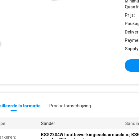
Minim
Quanti
Prijs:
Packag
Deliver
Payme
Supply 
illeerde Informatie
Productomschrijving
pe:
Sander
Sandin
BSG2204W houtbewerkingsschuurmachine
,
BSG
rkeren: