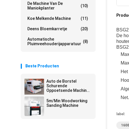
De Machine Van De
(10)
Maniokplanter
Produ
Koe Melkende Machine
(11)
Deens Bloemkarretje
(20)
BSG22
De ho
Automatische
houten
(8)
Pluimveehouderijapparatuur
BSG22
Max
Max
Beste Producten
Het
Hoo
Auto de Borstel
Schurende
Alg
Oppoetsende Machine
1300mm van DT1300-
Net
4S Y2H2 het Werk
5m/Min Woodworking
Breedte
Sanding Machine
label:
1600