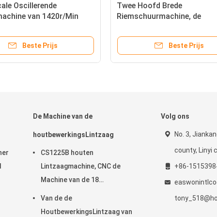
cale Oscillerende
Twee Hoofd Brede
achine van 1420r/Min
Riemschuurmachine, de
king Sanding Machine
Schuurmachine van ISO T
0
voor Houten Meubilair
Beste Prijs
Beste Prijs
De Machine van de
Volg ons
No. 3, Jiankan
houtbewerkingsLintzaag
county, Linyi c
ner
CS1225B houten
d
Lintzaagmachine, CNC de
+86-1515398
Machine van de 18
easwonintlc
DuimLintzaag
Van de de
tony_518@ho
HoutbewerkingsLintzaag van