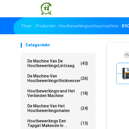
Thuis
Producten
Houtbewerkingsschuurmachine
BSG
Catagorieën
De Machine Van De
(43)
HoutbewerkingsLintzaag
De Machine Van
(26)
Houtbewerkingsthicknesser
Houtbewerkingsrand Het
(18)
Verbinden Machine
De Machine Van Het
(24)
Houtbewerkingsmalen
Houtbewerkings Een
(13)
Tapgat Makende In ...