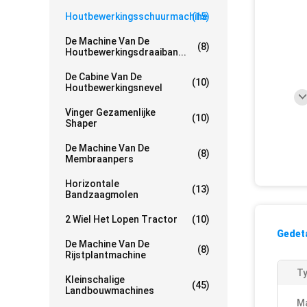
Houtbewerkingsschuurmachine
(15)
De Machine Van De
(8)
Houtbewerkingsdraaiban...
De Cabine Van De
(10)
Houtbewerkingsnevel
Vinger Gezamenlijke
(10)
Shaper
De Machine Van De
(8)
Membraanpers
Horizontale
(13)
Bandzaagmolen
2 Wiel Het Lopen Tractor
(10)
Gedeta
De Machine Van De
(8)
Rijstplantmachine
Ty
Kleinschalige
(45)
Landbouwmachines
Ma