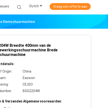
Dutch
ieuws
Vraag een offerte aan
de Riemschuurmachine
04W Breedte 400mm van de
ewerkingsschuurmachine Brede
chuurmachine
tdetails:
f Origin:
China
aam:
Easwon
cering:
CE,ISO
Number:
BSG2204W
n & Verzenden Algemene voorwaarden: