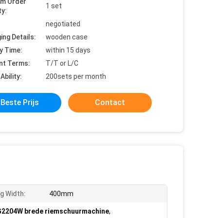
um Order
1 set
ty:
negotiated
ing Details:
wooden case
y Time:
within 15 days
nt Terms:
T/T or L/C
Ability:
200sets per month
Beste Prijs
Contact
g Width:
400mm
2204W brede riemschuurmachine
,