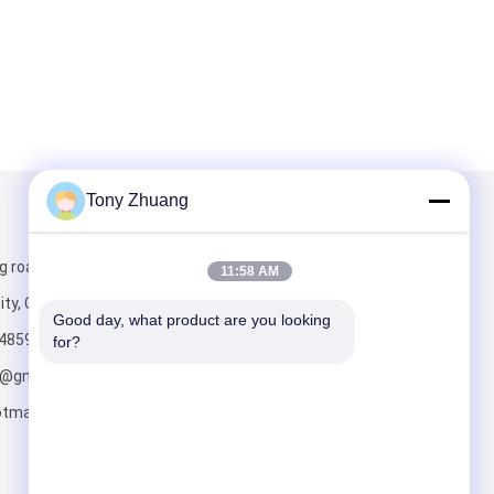
Tony Zhuang
Mail ons
g road, Yishui
11:58 AM
ity, China
Good day, what product are you looking 
4859
for?
o@gmail.com;
tmail.com
Verzend