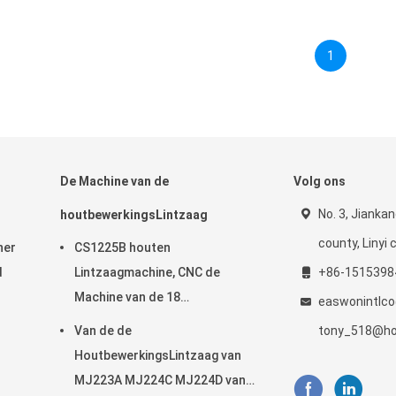
1
De Machine van de
Volg ons
No. 3, Jiankan
houtbewerkingsLintzaag
county, Linyi c
ner
CS1225B houten
d
Lintzaagmachine, CNC de
+86-1515398
Machine van de 18
easwonintlc
DuimLintzaag
Van de de
tony_518@ho
HoutbewerkingsLintzaag van
MJ223A MJ224C MJ224D van