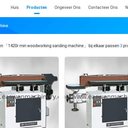
Huis
Producten
Ongeveer Ons
Contacteer Ons
N
hine
en
「1420r min woodworking sanding machine」
bij elkaar passen
3
pr