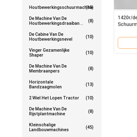
Houtbewerkingsschuurmachine
(15)
1420r/de
De Machine Van De
(8)
Houtbewerkingsdraaiban...
Schuurm
Woodwor
De Cabine Van De
(10)
MM262
Houtbewerkingsnevel
Vinger Gezamenlijke
(10)
Shaper
De Machine Van De
(8)
Membraanpers
Horizontale
(13)
Bandzaagmolen
2 Wiel Het Lopen Tractor
(10)
De Machine Van De
(8)
Rijstplantmachine
Kleinschalige
(45)
Landbouwmachines