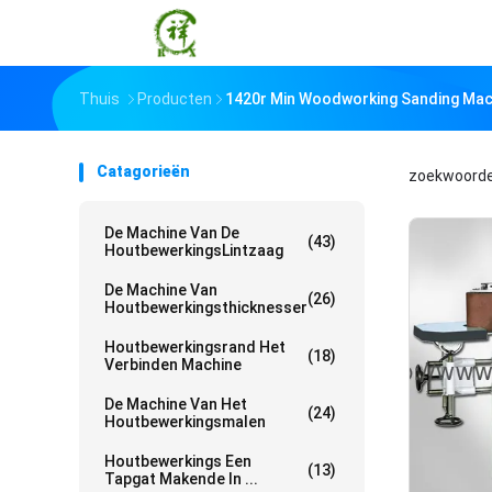
Thuis
Producten
1420r Min Woodworking Sanding Mac
Catagorieën
zoekwoord
De Machine Van De
(43)
HoutbewerkingsLintzaag
De Machine Van
(26)
Houtbewerkingsthicknesser
Houtbewerkingsrand Het
(18)
Verbinden Machine
De Machine Van Het
(24)
Houtbewerkingsmalen
Houtbewerkings Een
(13)
Tapgat Makende In ...