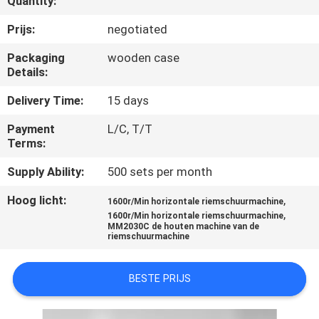
Quantity:
CONTACTEER
ONS
Prijs:
negotiated
Packaging
wooden case
Details:
NIEUWS
Delivery Time:
15 days
VERZOEK
Payment
L/C, T/T
OM EEN
Terms:
CITAAT
Supply Ability:
500 sets per month
Hoog licht:
,
1600r/Min horizontale riemschuurmachine
SITEMAP
,
1600r/Min horizontale riemschuurmachine
MM2030C de houten machine van de
riemschuurmachine
PRIVACY
BESTE PRIJS
POLICY