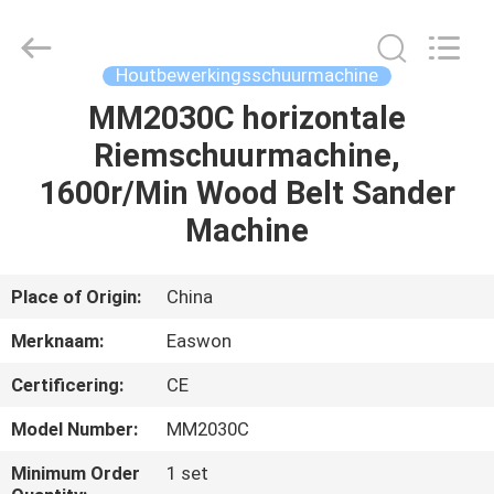
Linyi
Ruixiang
Import
&
Export
Houtbewerkingsschuurmachine
Co.,
Ltd..
All
MM2030C horizontale
HUIS
Rights
Reserved.
Riemschuurmachine,
PRODUCTEN
1600r/Min Wood Belt Sander
Machine
ONGEVEER
ONS
Place of Origin:
China
Merknaam:
Easwon
FABRIEKSREIS
Certificering:
CE
KWALITEITSCONTROLE
Model Number:
MM2030C
Minimum Order
1 set