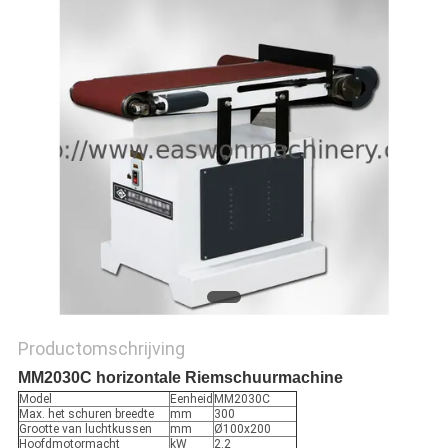
Productomschrijving
MM2030C horizontale Riemschuurmachine
Model
Eenheid
MM2030C
Max. het schuren breedte
mm
300
Grootte van luchtkussen
mm
Ø100x200
Hoofdmotormacht
kW
2.2