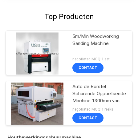
Top Producten
5m/Min Woodworking
Sanding Machine
negotiated MOQ:1 set
CONTACT
Auto de Borstel
Schurende Oppoetsende
Machine 1300mm van
DT1300-4S Y2H2 het
negotiated MOQ:1 reeks
Werk Breedte
CONTACT
Houtbewerkingsschuurmachine