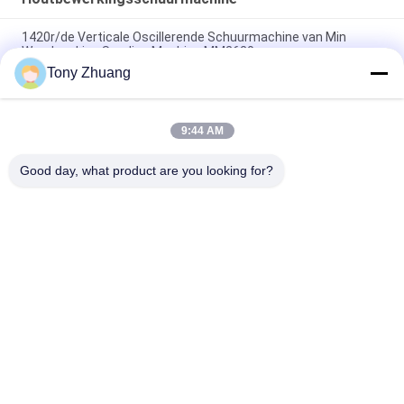
1420r/de Verticale Oscillerende Schuurmachine van Min
Woodworking Sanding Machine MM2620
Tony Zhuang
750mm Opheffende de Riemschuurmachine van de Handslag,
de Houten Schuurmachine van MM2218
9:44 AM
W300mm Horizontale de Riemschuurmachine van de
Houtbewerkingsschuurmachine MM2030C
Good day, what product are you looking for?
populaire categorieën
Alle
De Machine Van De 
De Machine Van 
HoutbewerkingsLintzaag
Houtbewerkingsthicknesse
Houtbewerkingsrand 
De Machine Van Het 
Het Verbinden 
Houtbewerkingsmalen
Machine
Houtbewerkings Een 
Houtbewerkingsschuurmac
Tapgat Makende In 
Machine