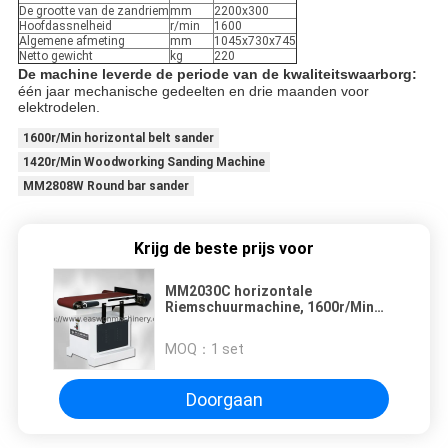
De grootte van de zandriem
mm
2200x300
Hoofdassnelheid
r/min
1600
Algemene afmeting
mm
1045x730x745
Netto gewicht
kg
220
De machine leverde de periode van de kwaliteitswaarborg:
één jaar mechanische gedeelten en drie maanden voor
elektrodelen.
1600r/Min horizontal belt sander
1420r/Min Woodworking Sanding Machine
MM2808W Round bar sander
Krijg de beste prijs voor
MM2030C horizontale
Riemschuurmachine, 1600r/Min
Wood Belt Sander Machine
MOQ：
1 set
Doorgaan