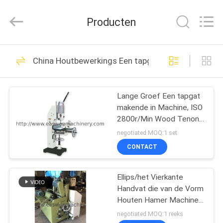
Linyi
Ruixiang
Import
Producten
&
Export
Co.,
Ltd..
All
HUIS
48
Rights
China Houtbewerkings Een tapgat makende in Mac
Reserved.
De Machine van de
PRODUCTEN
houtbewerkingsLintzaag
Lange Groef Een tapgat
makende in Machine, ISO
ONGEVEER
2800r/Min Wood Tenon
ONS
Machine
negotiated MOQ:1 set
CONTACT
29
FABRIEKSREIS
De Machine van
Ellips/het Vierkante
Handvat die van de Vorm
KWALITEITSCONTROLE
houtbewerkingsthicknes
Houten Hamer Machine
2.2kw maken
negotiated MOQ:1 reeks