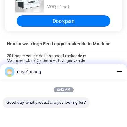
graadhoutbewerking
MOQ：
1 set
Doorgaan
Houtbewerkings Een tapgat makende in Machine
20 Shaper van de de Een tapgat makende in
Machinemxb3515a Semi Autovinger van de
graadhoutbewerking
Tony Zhuang
de Boormachine van 20D Mortiser, Machine van de de
Ashoutbewerking van MS362B de Verticale Enige
6:43 AM
2840r/de Vinger Gezamenlijke Shaper van Min Woodworking
Mortising Machine MX3510A MX3516
Good day, what product are you looking for?
populaire categorieën
Alle