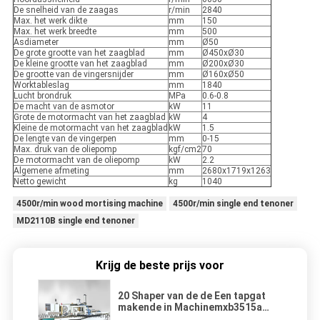
De snelheid van de zaagas
r/min
2840
Max. het werk dikte
mm
150
Max. het werk breedte
mm
500
Asdiameter
mm
Ø50
De grote grootte van het zaagblad
mm
Ø450xØ30
De kleine grootte van het zaagblad
mm
Ø200xØ30
De grootte van de vingersnijder
mm
Ø160xØ50
Worktableslag
mm
1840
Lucht brondruk
MPa
0.6-0.8
De macht van de asmotor
kW
11
Grote de motormacht van het zaagblad
kW
4
Kleine de motormacht van het zaagblad
kW
1.5
De lengte van de vingerpen
mm
0-15
Max. druk van de oliepomp
kgf/cm2
70
De motormacht van de oliepomp
kW
2.2
Algemene afmeting
mm
2680x1719x1263
Netto gewicht
kg
1040
4500r/min wood mortising machine
4500r/min single end tenoner
MD2110B single end tenoner
Krijg de beste prijs voor
20 Shaper van de de Een tapgat
makende in Machinemxb3515a
Semi Autovinger van de