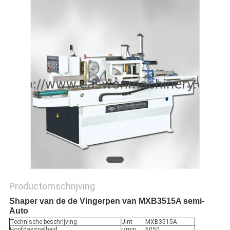
Productomschrijving
Shaper van de de Vingerpen van MXB3515A semi-
Auto
Technische beschrijving
Uint
MXB3515A
Hoofdassnelheid
r/min
6050