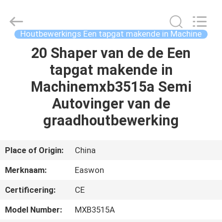
Linyi
Ruixiang
Import
&
Export
Houtbewerkings Een tapgat makende in Machine
Co.,
Ltd..
All
20 Shaper van de de Een
HUIS
Rights
Reserved.
tapgat makende in
PRODUCTEN
Machinemxb3515a Semi
Autovinger van de
ONGEVEER
graadhoutbewerking
ONS
Place of Origin:
China
FABRIEKSREIS
Merknaam:
Easwon
Certificering:
CE
KWALITEITSCONTROLE
Model Number:
MXB3515A