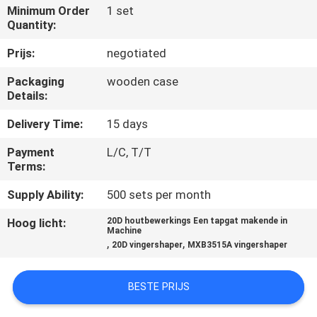
CONTACTEER
Minimum Order
1 set
Quantity:
ONS
Prijs:
negotiated
NIEUWS
Packaging
wooden case
Details:
VERZOEK
Delivery Time:
15 days
OM EEN
Payment
L/C, T/T
CITAAT
Terms:
Supply Ability:
500 sets per month
SITEMAP
Hoog licht:
20D houtbewerkings Een tapgat makende in
Machine
,
,
20D vingershaper
MXB3515A vingershaper
PRIVACY
POLICY
BESTE PRIJS