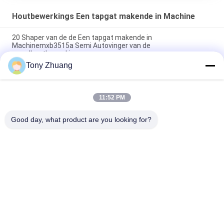
Houtbewerkings Een tapgat makende in Machine
20 Shaper van de de Een tapgat makende in
Machinemxb3515a Semi Autovinger van de
graadhoutbewerking
Tony Zhuang
de Boormachine van 20D Mortiser, Machine van de de
Ashoutbewerking van MS362B de Verticale Enige
11:52 PM
2840r/de Vinger Gezamenlijke Shaper van Min Woodworking
Mortising Machine MX3510A MX3516
Good day, what product are you looking for?
populaire categorieën
Alle
De Machine Van De 
De Machine Van 
HoutbewerkingsLintzaag
Houtbewerkingsthicknesse
Houtbewerkingsrand 
De Machine Van Het 
Het Verbinden 
Houtbewerkingsmalen
Machine