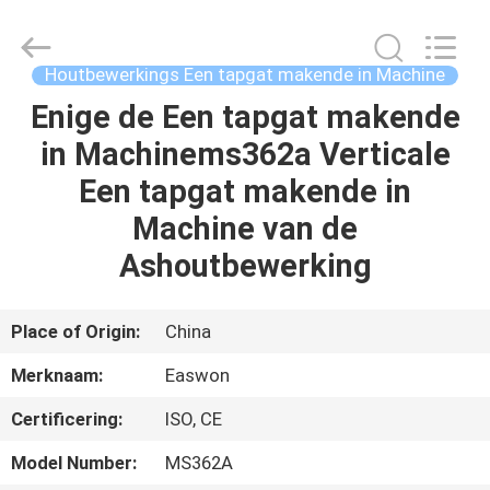
Linyi
Ruixiang
Import
&
Export
Houtbewerkings Een tapgat makende in Machine
Co.,
Ltd..
All
Enige de Een tapgat makende
HUIS
Rights
Reserved.
in Machinems362a Verticale
PRODUCTEN
Een tapgat makende in
Machine van de
ONGEVEER
Ashoutbewerking
ONS
Place of Origin:
China
FABRIEKSREIS
Merknaam:
Easwon
Certificering:
ISO, CE
KWALITEITSCONTROLE
Model Number:
MS362A