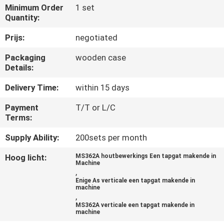
CONTACTEER
Minimum Order
1 set
Quantity:
ONS
Prijs:
negotiated
NIEUWS
Packaging
wooden case
Details:
VERZOEK
Delivery Time:
within 15 days
OM EEN
Payment
T/T or L/C
CITAAT
Terms:
Supply Ability:
200sets per month
SITEMAP
Hoog licht:
MS362A houtbewerkings Een tapgat makende in
Machine
,
PRIVACY
Enige As verticale een tapgat makende in
machine
,
POLICY
MS362A verticale een tapgat makende in
machine