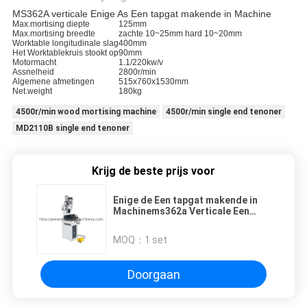
MS362A verticale Enige As Een tapgat makende in Machine
Max.mortising diepte
125mm
Max.mortising breedte
zachte 10~25mm hard 10~20mm
Worktable longitudinale slag
400mm
Het Worktablekruis stookt op
90mm
Motormacht
1.1/220kw/v
Assnelheid
2800r/min
Algemene afmetingen
515x760x1530mm
Net.weight
180kg
4500r/min wood mortising machine
4500r/min single end tenoner
MD2110B single end tenoner
Krijg de beste prijs voor
Enige de Een tapgat makende in
Machinems362a Verticale Een
tapgat makende in Machine van de
Ashoutbewerking
MOQ：
1 set
Doorgaan