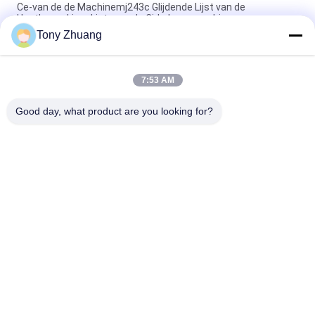
Ce-van de de Machinemj243c Glijdende Lijst van de
HoutbewerkingsLintzaag de Cirkelzaagmachine
Tony Zhuang
CS1225B houten Lintzaagmachine, CNC de Machine van de 18
DuimLintzaag
7:53 AM
Van de de HoutbewerkingsLintzaag van MJ223A MJ224C
MJ224D van het de Machinemeubilair Radiale het Wapenzaag
Good day, what product are you looking for?
populaire categorieën
Alle
De Machine Van De 
De Machine Van 
HoutbewerkingsLintzaag
Houtbewerkingsthicknesse
Houtbewerkingsrand 
De Machine Van Het 
Het Verbinden 
Houtbewerkingsmalen
Machine
Houtbewerkings Een 
Houtbewerkingsschuurmac
Tapgat Makende In 
Machine
De Machine Van De 
De Cabine Van De 