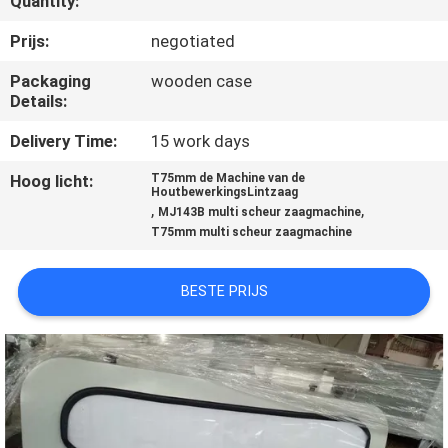
Quantity:
CONTACTEER
ONS
Prijs:
negotiated
Packaging
wooden case
Details:
NIEUWS
Delivery Time:
15 work days
VERZOEK
Hoog licht:
T75mm de Machine van de
HoutbewerkingsLintzaag
OM EEN
,
,
MJ143B multi scheur zaagmachine
CITAAT
T75mm multi scheur zaagmachine
BESTE PRIJS
SITEMAP
PRIVACY
POLICY