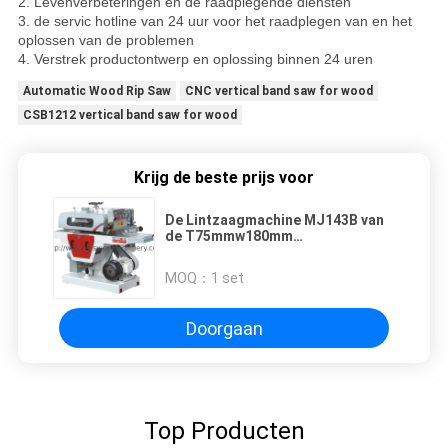
2. Levenverbeteringen en de raadplegende diensten
3. de servic hotline van 24 uur voor het raadplegen van en het
oplossen van de problemen
4. Verstrek productontwerp en oplossing binnen 24 uren
Automatic Wood Rip Saw
CNC vertical band saw for wood
CSB1212 vertical band saw for wood
Krijg de beste prijs voor
De Lintzaagmachine MJ143B van
de T75mmw180mm
Houtbewerking de Multi scheurt
Zaagmachine
MOQ：
1 set
Doorgaan
Top Producten