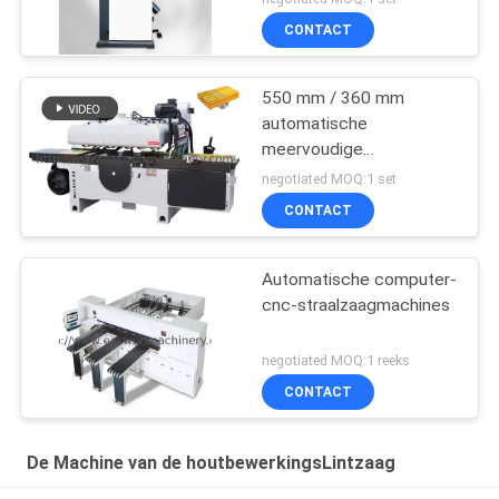
CONTACT
550 mm / 360 mm
automatische
meervoudige
zaagmachine voor
negotiated MOQ:1 set
verwerking van massief
CONTACT
houten panelen
Automatische computer-
cnc-straalzaagmachines
negotiated MOQ:1 reeks
CONTACT
De Machine van de houtbewerkingsLintzaag