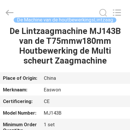
Linyi
Ruixiang
Import
&
Export
De Machine van de houtbewerkingsLintzaag
Co.,
Ltd..
All
De Lintzaagmachine MJ143B
HUIS
Rights
Reserved.
van de T75mmw180mm
PRODUCTEN
Houtbewerking de Multi
scheurt Zaagmachine
ONGEVEER
ONS
Place of Origin:
China
Merknaam:
Easwon
FABRIEKSREIS
Certificering:
CE
KWALITEITSCONTROLE
Model Number:
MJ143B
Minimum Order
1 set