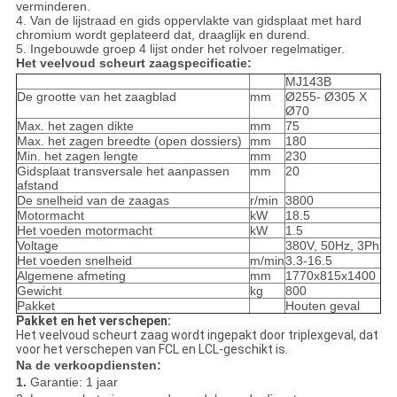
verminderen.
4. Van de lijstraad en gids oppervlakte van gidsplaat met hard
chromium wordt geplateerd dat, draaglijk en durend.
5. Ingebouwde groep 4 lijst onder het rolvoer regelmatiger.
Het veelvoud scheurt zaagspecificatie:
MJ143B
De grootte van het zaagblad
mm
Ø255- Ø305 X
Ø70
Max. het zagen dikte
mm
75
Max. het zagen breedte (open dossiers)
mm
180
Min. het zagen lengte
mm
230
Gidsplaat transversale het aanpassen
mm
20
afstand
De snelheid van de zaagas
r/min
3800
Motormacht
kW
18.5
Het voeden motormacht
kW
1.5
Voltage
380V, 50Hz, 3Ph
Het voeden snelheid
m/min
3.3-16.5
Algemene afmeting
mm
1770x815x1400
Gewicht
kg
800
Pakket
Houten geval
Pakket en het verschepen:
Het veelvoud scheurt zaag wordt ingepakt door triplexgeval, dat
voor het verschepen van FCL en LCL-geschikt is.
Na de verkoopdiensten:
1.
Garantie: 1 jaar