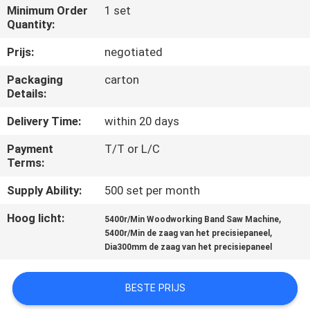
CONTACTEER
Minimum Order
1 set
Quantity:
ONS
Prijs:
negotiated
NIEUWS
Packaging
carton
Details:
VERZOEK
Delivery Time:
within 20 days
OM EEN
Payment
T/T or L/C
CITAAT
Terms:
Supply Ability:
500 set per month
SITEMAP
Hoog licht:
,
5400r/Min Woodworking Band Saw Machine
,
5400r/Min de zaag van het precisiepaneel
Dia300mm de zaag van het precisiepaneel
PRIVACY
POLICY
BESTE PRIJS