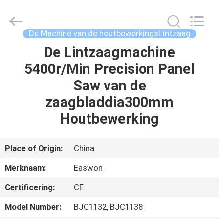
Linyi
Ruixiang
Import
&
Export
De Machine van de houtbewerkingsLintzaag
Co.,
Ltd..
All
De Lintzaagmachine
HUIS
Rights
Reserved.
5400r/Min Precision Panel
PRODUCTEN
Saw van de
zaagbladdia300mm
ONGEVEER
Houtbewerking
ONS
Place of Origin:
China
FABRIEKSREIS
Merknaam:
Easwon
Certificering:
CE
KWALITEITSCONTROLE
Model Number:
BJC1132, BJC1138