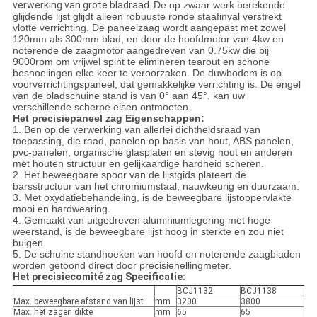
verwerking van grote bladraad.
De op zwaar werk berekende
glijdende lijst glijdt alleen robuuste ronde staafinval verstrekt
vlotte verrichting. De paneelzaag wordt aangepast met zowel
120mm als 300mm blad, en door de hoofdmotor van 4kw en
noterende de zaagmotor aangedreven van 0.75kw die bij
9000rpm om vrijwel spint te elimineren tearout en schone
besnoeiingen elke keer te veroorzaken. De duwbodem is op
voorverrichtingspaneel, dat gemakkelijke verrichting is. De engel
van de bladschuine stand is van 0° aan 45°, kan uw
verschillende scherpe eisen ontmoeten.
Het precisiepaneel zag Eigenschappen:
1. Ben op de verwerking van allerlei dichtheidsraad van
toepassing, die raad, panelen op basis van hout, ABS panelen,
pvc-panelen, organische glasplaten en stevig hout en anderen
met houten structuur en gelijkaardige hardheid scheren.
2. Het beweegbare spoor van de lijstgids plateert de
barsstructuur van het chromiumstaal, nauwkeurig en duurzaam.
3. Met oxydatiebehandeling, is de beweegbare lijstoppervlakte
mooi en hardwearing.
4. Gemaakt van uitgedreven aluminiumlegering met hoge
weerstand, is de beweegbare lijst hoog in sterkte en zou niet
buigen.
5. De schuine standhoeken van hoofd en noterende zaagbladen
worden getoond direct door precisiehellingmeter.
Het precisiecomité zag Specificatie:
BCJ1132
BCJ1138
Max. beweegbare afstand van lijst
mm
3200
3800
Max. het zagen dikte
mm
65
65