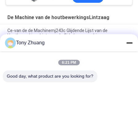
De Machine van de houtbewerkingsLintzaag
Ce-van de de Machinemj243c Glijdende Lijst van de
HoutbewerkingsLintzaag de Cirkelzaagmachine
Tony Zhuang
CS1225B houten Lintzaagmachine, CNC de Machine van de 18
DuimLintzaag
6:21 PM
Van de de HoutbewerkingsLintzaag van MJ223A MJ224C
MJ224D van het de Machinemeubilair Radiale het Wapenzaag
Good day, what product are you looking for?
populaire categorieën
Alle
De Machine Van De 
De Machine Van 
HoutbewerkingsLintzaag
Houtbewerkingsthicknesse
Houtbewerkingsrand 
De Machine Van Het 
Het Verbinden 
Houtbewerkingsmalen
Machine