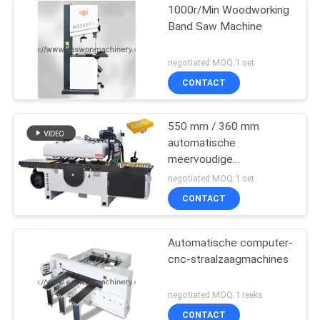
1000r/Min Woodworking
Band Saw Machine
negotiated MOQ:1 set
CONTACT
550 mm / 360 mm
automatische
meervoudige
zaagmachine voor
negotiated MOQ:1 set
verwerking van massief
CONTACT
houten panelen
Automatische computer-
cnc-straalzaagmachines
negotiated MOQ:1 reeks
CONTACT