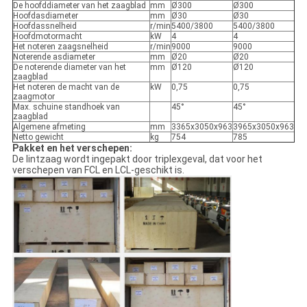
De hoofddiameter van het zaagblad
mm
Ø300
Ø300
Hoofdasdiameter
mm
Ø30
Ø30
Hoofdassnelheid
r/min
5400/3800
5400/3800
Hoofdmotormacht
kW
4
4
Het noteren zaagsnelheid
r/min
9000
9000
Noterende asdiameter
mm
Ø20
Ø20
De noterende diameter van het
mm
Ø120
Ø120
zaagblad
Het noteren de macht van de
kW
0,75
0,75
zaagmotor
Max. schuine standhoek van
45°
45°
zaagblad
Algemene afmeting
mm
3365x3050x963
3965x3050x963
Netto gewicht
kg
754
785
Pakket en het verschepen:
De lintzaag wordt ingepakt door triplexgeval, dat voor het
verschepen van FCL en LCL-geschikt is.