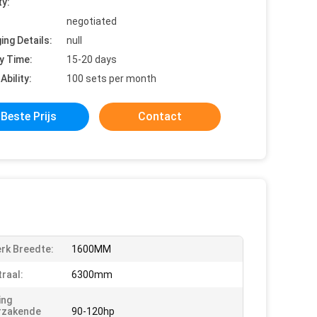
ty:
negotiated
ing Details:
null
y Time:
15-20 days
Ability:
100 sets per month
Beste Prijs
Contact
rk Breedte:
1600MM
traal:
6300mm
ing
rzakende
90-120hp