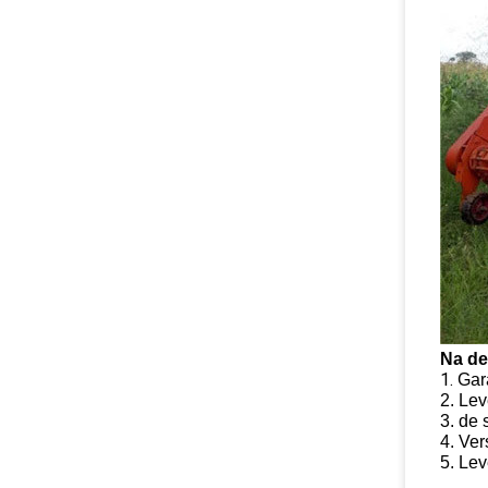
Na de
1.
Gara
2. Le
3. de 
4. Ver
5. Le