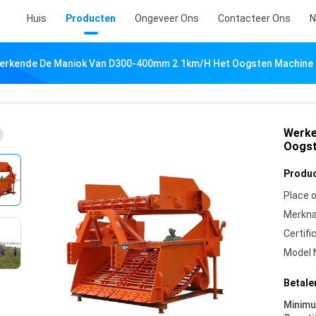
Huis
Producten
Ongeveer Ons
Contacteer Ons
N
erkende De Maniok Van D300-400mm 2.1km/H Het Oogsten Machine T
Werke
Oogst
Produc
Place o
Merkn
Certifi
Model 
Betale
Minim