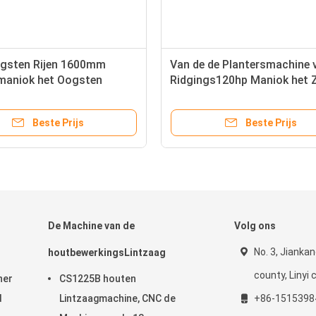
ogsten Rijen 1600mm
Van de de Plantersmachine 
maniok het Oogsten
Ridgings120hp Maniok het 
e
van de de Karbonadel14cm
Tractor het Zaaien Machine
Beste Prijs
Beste Prijs
De Machine van de
Volg ons
No. 3, Jiankan
houtbewerkingsLintzaag
county, Linyi c
ner
CS1225B houten
d
Lintzaagmachine, CNC de
+86-1515398