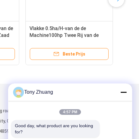
van de
Vlakke 0.5ha/H-van de de
Zaad
Machine100hp Twee Rij van de
Maniokplanter het Zaadplanter
Beste Prijs
Tony Zhuang
Mail ons
g road, Yishui
4:57 PM
ity, China
Good day, what product are you looking 
4859
for?