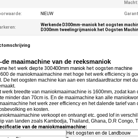
Macht
oorwaarde:
NIEUW
Garant
Werkende D300mm-maniok het oogsten machi
rkeren:
D300mm tweelingrijmaniok het Oogsten Machi
ctomschrijving
de maaimachine van de reeksmaniok
ame het werk diepte 300400mm maniok het oogsten machine
00 de maniokmaaimachine met hoge het werk efficiency is go
l. De het oogsten machine kan aan een standaardtractor met d
emaakt.
t werk breedte van maniokmaaimachine is 1600mm, zodat kan de
imte minder dan 70cm is. En de maaimachine kan alle maniokwor
aaimachine het werk zeer efficiency en het dalende tarief van
psbevolking en kosten.
iokmaaimachine verkoopt en ontvangt etc. goed lof in verschille
rip van landen zoals Kambodja, Thailand, Ghana, D.R Congo, T
ecificatie van de maniokmaaimachine:
Het oogsten en de Landbouw