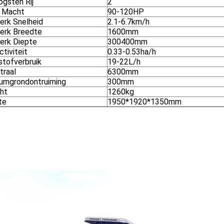
ogsten Rij
2
 Macht
90-120HP
erk Snelheid
2.1-6.7km/h
erk Breedte
1600mm
erk Diepte
300400mm
tiviteit
0.33-0.53ha/h
stofverbruik
19-22L/h
traal
6300mm
umgrondontruiming
300mm
ht
1260kg
te
1950*1920*1350mm