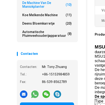
De Machine Van De
(10)
Maniokplanter
V
Koe Melkende Machine
(11)
Ma
Deens Bloemkarretje
(20)
Automatische
(8)
Produ
Pluimveehouderijapparatuur
MSU-
duurz
Contacten
MSU16
schaa
vastg
Contacten:
Mr. Tony Zhuang
De he
rijru
Tel.:
+86-15153984859
deze m
Fax:
86-539-8562789
beroe
De man
inbeg
De sp
Type