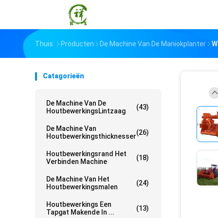
Thuis
Producten
De Machine Van De Maniokplanter
W
Catagorieën
De Machine Van De
(43)
HoutbewerkingsLintzaag
De Machine Van
(26)
Houtbewerkingsthicknesser
Houtbewerkingsrand Het
(18)
Verbinden Machine
De Machine Van Het
(24)
Houtbewerkingsmalen
Houtbewerkings Een
(13)
Tapgat Makende In ...