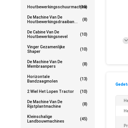
Houtbewerkingsschuurmachine
(15)
De Machine Van De
(8)
Houtbewerkingsdraaiban...
De Cabine Van De
(10)
Houtbewerkingsnevel
Vinger Gezamenlijke
(10)
Shaper
De Machine Van De
(8)
Membraanpers
Horizontale
(13)
Bandzaagmolen
Gedeta
2 Wiel Het Lopen Tractor
(10)
He
De Machine Van De
(8)
Rijstplantmachine
He
Kleinschalige
(45)
Landbouwmachines
Pr