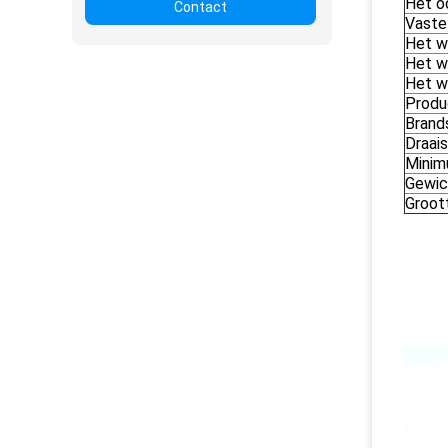
Het o
Contact
Vaste
Het w
Het w
Het w
Produc
Brand
Draais
Minim
Gewic
Groot