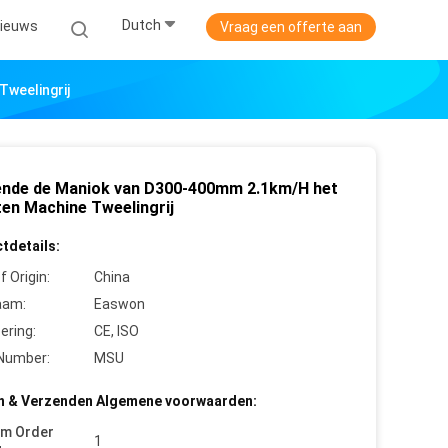
Dutch
ieuws
Vraag een offerte aan
weelingrij
nde de Maniok van D300-400mm 2.1km/H het
en Machine Tweelingrij
tdetails:
f Origin:
China
aam:
Easwon
cering:
CE, ISO
Number:
MSU
n & Verzenden Algemene voorwaarden:
um Order
1