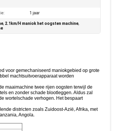
:
ie:
1 jaar
ne
,
2.1km/H maniok het oogsten machine
,
ne
ed voor gemechaniseerd maniokgebied op grote
ubbel machtsuitvoerapparaat worden
 maaimachine twee rijen oogsten terwijl de
tels en zonder schade blootleggen. Aldus zal
 de wortelschade verhogen. Het bespaart
nde districten zoals Zuidoost-Azië, Afrika, met
anzania, Angola.