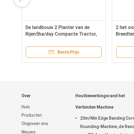
e
De landbouw 2 Planter van de
2 het o
Rijen5ha/day Compacte Tractor,
Breedte
90hp-Maniok die Ridger planten
Machin
Beste Prijs
Over
Houtbewerkingsrand het
Huis
Verbinden Machine
Producten
20m/Min Edge Banding Cor
Ongeveer ons
Rounding-Machine, de Ran
Nieuws