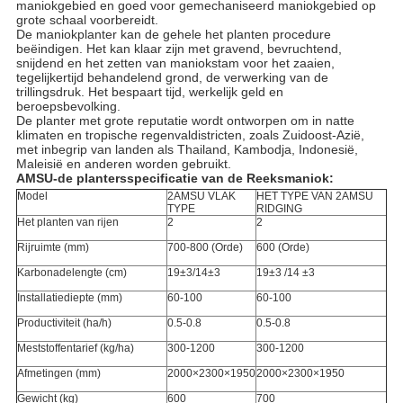
maniokgebied en goed voor gemechaniseerd maniokgebied op
grote schaal voorbereidt.
De maniokplanter kan de gehele het planten procedure
beëindigen. Het kan klaar zijn met gravend, bevruchtend,
snijdend en het zetten van maniokstam voor het zaaien,
tegelijkertijd behandelend grond, de verwerking van de
trillingsdruk. Het bespaart tijd, werkelijk geld en
beroepsbevolking.
De planter met grote reputatie wordt ontworpen om in natte
klimaten en tropische regenvaldistricten, zoals Zuidoost-Azië,
met inbegrip van landen als Thailand, Kambodja, Indonesië,
Maleisië en anderen worden gebruikt.
AMSU-de plantersspecificatie van de Reeksmaniok:
Model
2AMSU VLAK
HET TYPE VAN 2AMSU
TYPE
RIDGING
Het planten van rijen
2
2
Rijruimte (mm)
700-800 (Orde)
600 (Orde)
Karbonadelengte (cm)
19±3/14±3
19±3 /14 ±3
Installatiediepte (mm)
60-100
60-100
Productiviteit (ha/h)
0.5-0.8
0.5-0.8
Meststoffentarief (kg/ha)
300-1200
300-1200
Afmetingen (mm)
2000×2300×1950
2000×2300×1950
Gewicht (kg)
600
700