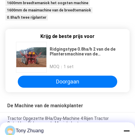
1600mm breedtemaniok het oogsten machine
1600mm de maaimachine van de breedtemaniok
0.8ha/h twee rijplanter
Krijg de beste prijs voor
Ridgingstype 0.8ha/h 2 van de de
Plantersmachine van de
Rijenmaniok de Karbonadelengte
19cm
MOQ：
1 set
Doorgaan
De Machine van de maniokplanter
Tractor Opgezette 8Ha/Day-Machine 4 Rijen Tractor
Getrokken Ridger van de Maniokplanter
Tony Zhuang