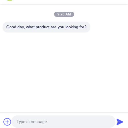
Werkende de Maniok van D300-400mm 2.1km/H het Oogsten
Machine Tweelingrij
9:20 AM
2 van de de Plantersmachine van de rijenmaniok de
Karbonadelengte 19cm Landbouwridger
Good day, what product are you looking for?
populaire categorieën
Alle
De Machine Van De 
De Machine Van 
HoutbewerkingsLintzaag
Houtbewerkingsthicknesse
Houtbewerkingsrand 
De Machine Van Het 
Het Verbinden 
Houtbewerkingsmalen
Machine
Houtbewerkings Een 
Houtbewerkingsschuurmac
Tapgat Makende In 
Machine
De Machine Van De 
De Cabine Van De 
Houtbewerkingsdraaibank
Houtbewerkingsnevel
Vraag een offerte aan