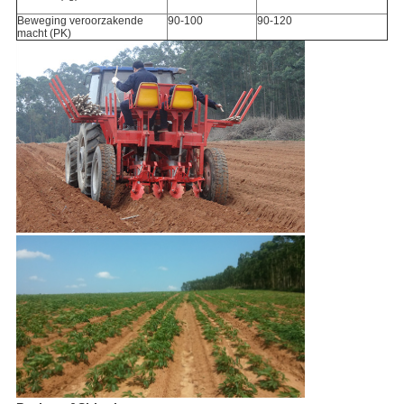
Beweging veroorzakende
90-100
90-120
macht (PK)