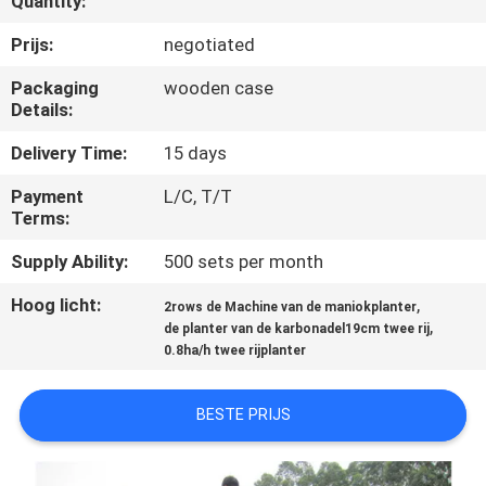
Quantity:
CONTACTEER
ONS
Prijs:
negotiated
Packaging
wooden case
Details:
NIEUWS
Delivery Time:
15 days
VERZOEK
Payment
L/C, T/T
OM EEN
Terms:
CITAAT
Supply Ability:
500 sets per month
Hoog licht:
,
2rows de Machine van de maniokplanter
SITEMAP
,
de planter van de karbonadel19cm twee rij
0.8ha/h twee rijplanter
PRIVACY
BESTE PRIJS
POLICY