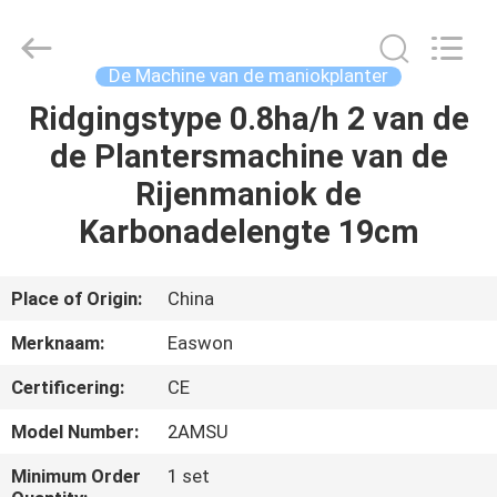
Linyi
Ruixiang
Import
&
Export
De Machine van de maniokplanter
Co.,
Ltd..
All
Ridgingstype 0.8ha/h 2 van de
HUIS
Rights
Reserved.
de Plantersmachine van de
PRODUCTEN
Rijenmaniok de
Karbonadelengte 19cm
ONGEVEER
ONS
Place of Origin:
China
Merknaam:
Easwon
FABRIEKSREIS
Certificering:
CE
KWALITEITSCONTROLE
Model Number:
2AMSU
Minimum Order
1 set