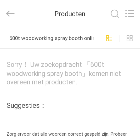
Linyi
Ruixiang
Import
Producten
&
Export
Co.,
Ltd..
All
HUIS
Rights
600t woodworking spray booth online fabricage
Reserved.
PRODUCTEN
Sorry！ Uw zoekopdracht 「600t
ONGEVEER
woodworking spray booth」komen niet
overeen met producten.
ONS
FABRIEKSREIS
Suggesties：
KWALITEITSCONTROLE
Zorg ervoor dat alle woorden correct gespeld zijn. Probeer