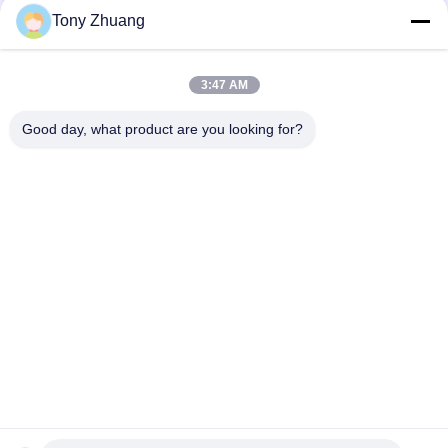
Tony Zhuang
3:47 AM
Good day, what product are you looking for?
populaire categorieën
Alle
De Machine Van De 
De Machine Van 
HoutbewerkingsLintzaag
Houtbewerkingsthicknesse
Houtbewerkingsrand 
De Machine Van Het 
Het Verbinden 
Houtbewerkingsmalen
Machine
Houtbewerkings Een 
Houtbewerkingsschuurmac
Tapgat Makende In 
Machine
De Machine Van De 
De Cabine Van De 
Houtbewerkingsdraaibank
Houtbewerkingsnevel