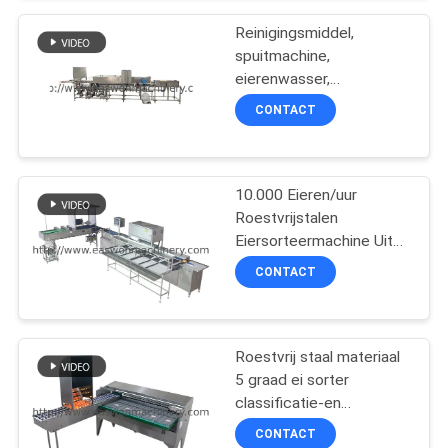
Reinigingsmiddel,
spuitmachine,
eierenwasser,
droogmachine met een
CONTACT
capaciteit van 3000
eieren per uur
10.000 Eieren/uur
Roestvrijstalen
Eiersorteermachine Uit
China
CONTACT
Roestvrij staal materiaal
5 graad ei sorter
classificatie-en
kersmachine
CONTACT