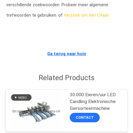
CONTACTEER
verschillende zoekwoorden. Probeer meer algemene
ONS
trefwoorden te gebruiken. of
Verzoek om een Citaat.
NIEUWS
VERZOEK
Ga terug naar huis
OM EEN
CITAAT
Related Products
SITEMAP
30.000 Eieren/uur LED
Candling Elektronische
PRIVACY
Eiersorteermachine
POLICY
CONTACT