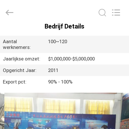
Linyi
Ruixiang
Import
&
Export
Co.,
Ltd..
Bedrijf Details
All
HUIS
Rights
Reserved.
Aantal
100~120
PRODUCTEN
werknemers:
Jaarlijkse omzet:
$1,000,000-$5,000,000
ONGEVEER
Opgericht Jaar:
2011
ONS
Export pct:
90% - 100%
FABRIEKSREIS
KWALITEITSCONTROLE