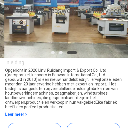
CONTACTEER
ONS
NIEUWS
VERZOEK
OM EEN
Inleiding
CITAAT
Opgericht in 2020 Linyi Ruixiang Import & Export Co., Ltd
((oorspronkelijke naam is Easwon International Co., Ltd.
Linyi Ruixiang Import &
gebouwd in 2010) is een nieuw handelsbedrijf.Terwijl onze leden
meer dan 20 jaar ervaring hebben met export en import. Het
SITEMAP
Export Co., Ltd.
bedrijf is aangesloten bij verschillende holdingfabrikanten van
houtbewerkingsmachines, zaagmakerijen, windturbines,
landbouwmachines, die gespecialiseerd zijn in het
ontwerpen,productie en verkoop in hun vakgebiedElke fabriek
PRIVACY
heeft een perfect productie- en
POLICY
Leer meer >