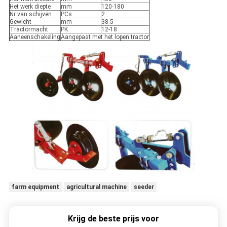
Het werk diepte
mm
120-180
Nr van schijven
PCs
2
Gewicht
mm
38.5
Tractormacht
PK
12-18
Aaneenschakeling
Aangepast met het lopen tractor
farm equipment
agricultural machine
seeder
Krijg de beste prijs voor