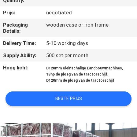
Quantity:
CONTACTEER
ONS
Prijs:
negotiated
Packaging
wooden case or iron frame
Details:
NIEUWS
Delivery Time:
5-10 working days
VERZOEK
Supply Ability:
500 set per month
OM EEN
Hoog licht:
,
D120mm Kleinschalige Landbouwmachines
CITAAT
,
18hp de ploeg van de tractorschijf
D120mm de ploeg van de tractorschijf
SITEMAP
BESTE PRIJS
PRIVACY
POLICY