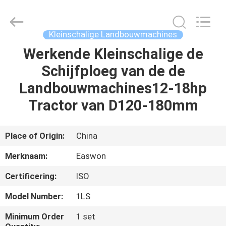
Linyi
Ruixiang
Import
&
Export
Kleinschalige Landbouwmachines
Co.,
Ltd..
All
Werkende Kleinschalige de
HUIS
Rights
Reserved.
Schijfploeg van de de
PRODUCTEN
Landbouwmachines12-18hp
Tractor van D120-180mm
ONGEVEER
ONS
Place of Origin:
China
Merknaam:
Easwon
FABRIEKSREIS
Certificering:
ISO
KWALITEITSCONTROLE
Model Number:
1LS
Minimum Order
1 set