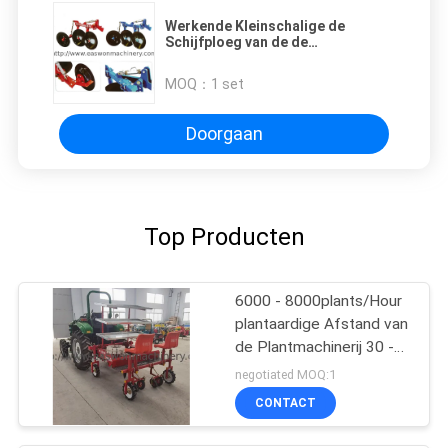
Werkende Kleinschalige de
Schijfploeg van de de
Landbouwmachines12-18hp
Tractor van D120-180mm
MOQ：
1 set
Doorgaan
Top Producten
6000 - 8000plants/Hour
plantaardige Afstand van
de Plantmachinerij 30 -
60cm
negotiated MOQ:1
CONTACT