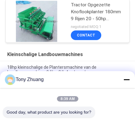
Tractor Opgezette
Knoflookplanter 180mm
9 Rijen 20 - 50hp
Aangepaste Macht
negotiated MOQ:1
CONTACT
Kleinschalige Landbouwmachines
18hp kleinschalige de Plantersmachine van de
Landbouwmachines0.1hm2/h Aardappel
Tony Zhuang
Schijf Dia660mm Front Mounted Power Harrow, Op zwaar
werk berekende de Schijfeg van 70hp
8:39 AM
W500mm Kleinschalige Landbouwmachines Naadloze
Tubulaire Pijp Twee Voorploeg
Good day, what product are you looking for?
populaire categorieën
Alle