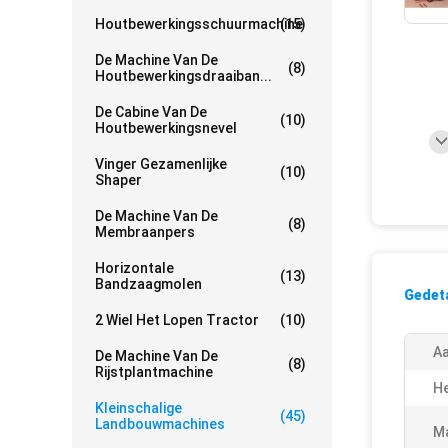
Houtbewerkingsschuurmachine
(15)
De Machine Van De
(8)
Houtbewerkingsdraaiban...
De Cabine Van De
(10)
Houtbewerkingsnevel
Vinger Gezamenlijke
(10)
Shaper
De Machine Van De
(8)
Membraanpers
Horizontale
(13)
Bandzaagmolen
Gedeta
2 Wiel Het Lopen Tractor
(10)
A
De Machine Van De
(8)
Rijstplantmachine
He
Kleinschalige
(45)
Landbouwmachines
Ma