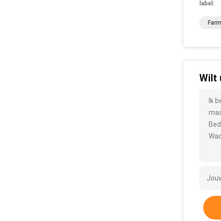
label:
Farm
Wilt
Ik 
maa
Bed
Wac