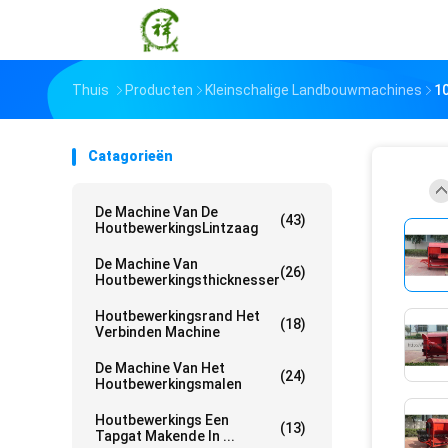
Thuis
Producten
Kleinschalige Landbouwmachines
1
Catagorieën
De Machine Van De
(43)
HoutbewerkingsLintzaag
De Machine Van
(26)
Houtbewerkingsthicknesser
Houtbewerkingsrand Het
(18)
Verbinden Machine
De Machine Van Het
(24)
Houtbewerkingsmalen
Houtbewerkings Een
(13)
Tapgat Makende In ...