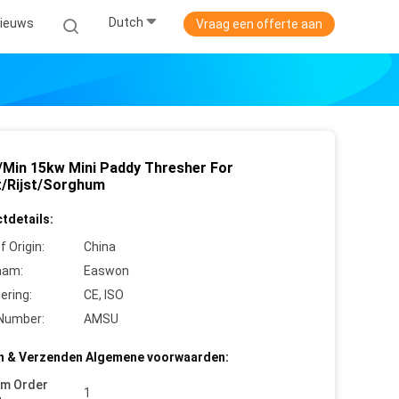
Dutch
ieuws
Vraag een offerte aan
/Min 15kw Mini Paddy Thresher For
/Rijst/Sorghum
tdetails:
f Origin:
China
aam:
Easwon
cering:
CE, ISO
Number:
AMSU
n & Verzenden Algemene voorwaarden:
um Order
1