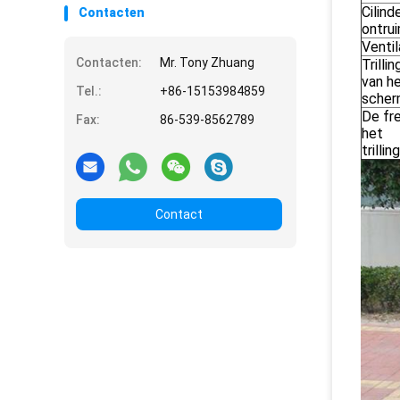
Cilin
Contacten
ontru
Ventil
Contacten:
Mr. Tony Zhuang
Trill
van he
Tel.:
+86-15153984859
sche
De fr
Fax:
86-539-8562789
het
trilli
Contact