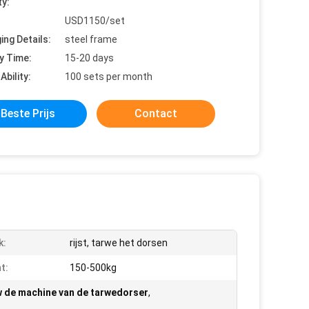
ty:
USD1150/set
ing Details:
steel frame
y Time:
15-20 days
Ability:
100 sets per month
Beste Prijs
Contact
k:
rijst, tarwe het dorsen
t:
150-500kg
 de machine van de tarwedorser
,