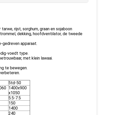
tarwe, rijst, sorghum, graan en sojaboon
trommel, dekking, hoofdventilator, de tweede
ie-gedreven apparaat.
edig-voedt type.
etrouwbaar, met klein lawaai.
ting te bewegen.
verbeteren.
5td-50
060
1400x900
x1050
5.5-7.5
150
1400
240