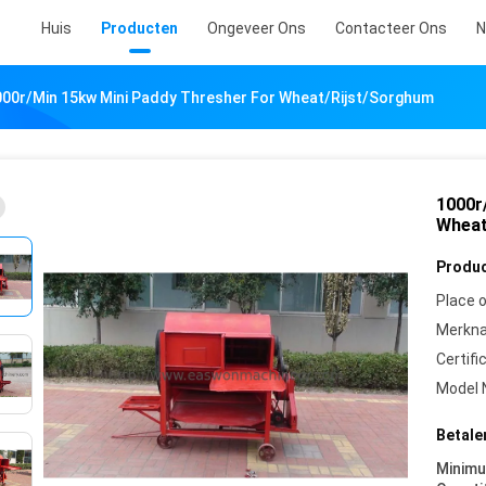
Huis
Producten
Ongeveer Ons
Contacteer Ons
N
000r/Min 15kw Mini Paddy Thresher For Wheat/Rijst/Sorghum
1000r
Wheat
Produc
Place o
Merkn
Certifi
Model 
Betale
Minim