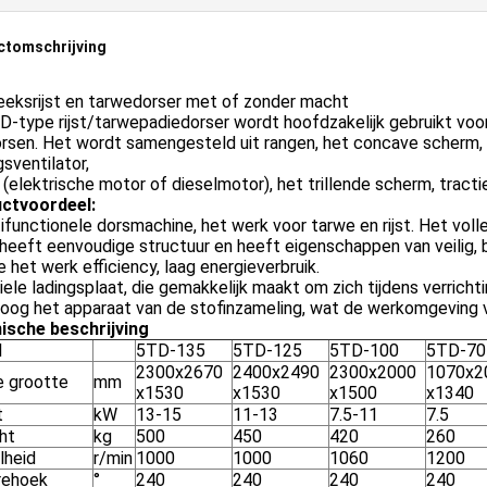
ctomschrijving
eeksrijst en tarwedorser met of zonder macht
-type rijst/tarwepadiedorser wordt hoofdzakelijk gebruikt voor 
rsen. Het wordt samengesteld uit rangen, het concave scherm, 
gsventilator,
(elektrische motor of dieselmotor), het trillende scherm, tract
ctvoordeel:
ifunctionele dorsmachine, het werk voor tarwe en rijst. Het voll
heeft eenvoudige structuur en heeft eigenschappen van veilig, b
 het werk efficiency, laag energieverbruik.
ele ladingsplaat, die gemakkelijk maakt om zich tijdens verrich
hoog het apparaat van de stofinzameling, wat de werkomgeving 
ische beschrijving
l
5TD-135
5TD-125
5TD-100
5TD-70
2300x2670
2400x2490
2300x2000
1070x2
e grootte
mm
x1530
x1530
x1500
x1340
t
kW
13-15
11-13
7.5-11
7.5
ht
kg
500
450
420
260
lheid
r/min
1000
1000
1060
1200
rehoek
°
240
240
240
240