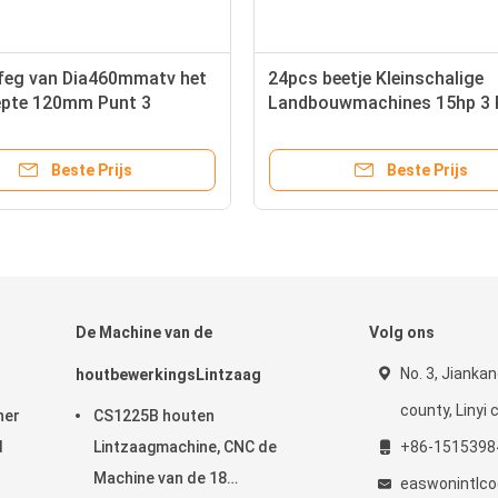
jfeg van Dia460mmatv het
24pcs beetje Kleinschalige
epte 120mm Punt 3
Landbouwmachines 15hp 3 
Roterende Uitloper
Beste Prijs
Beste Prijs
De Machine van de
Volg ons
No. 3, Jiankan
houtbewerkingsLintzaag
county, Linyi c
ner
CS1225B houten
d
Lintzaagmachine, CNC de
+86-1515398
Machine van de 18
easwonintlc