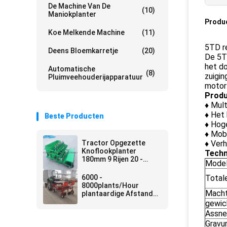
De Machine Van De
(10)
Maniokplanter
Produ
Koe Melkende Machine
(11)
5TD r
Deens Bloemkarretje
(20)
De 5TD
het do
Automatische
(8)
zuigin
Pluimveehouderijapparatuur
motor 
Produ
♦ Mult
♦ Het 
Beste Producten
♦ Hoge
♦ Mobi
Tractor Opgezette
♦ Ver
Knoflookplanter
Techn
180mm 9 Rijen 20 -
Mode
50hp Aangepaste
Macht
6000 -
Total
8000plants/Hour
Mach
plantaardige Afstand
van de Plantmachinerij
gewic
30 - 60cm
Assne
Gravu