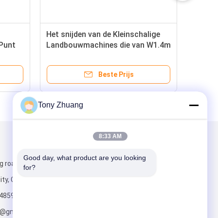
Het snijden van de Kleinschalige
Punt
Landbouwmachines die van W1.4m
W1.4m-de Snijmachine van het
Landbouwgras harken
Beste Prijs
Tony Zhuang
8:33 AM
Mail ons
Good day, what product are you looking 
g road, Yishui
for?
ity, China
4859
o@gmail.com;