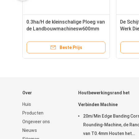
0.3ha/H de kleinschalige Ploeg van
De Schi
de Landbouwmachinesw600mm
Werk Di
Opgezette Schijf
Beste Prijs
Over
Houtbewerkingsrand het
Huis
Verbinden Machine
Producten
20m/Min Edge Banding Cor
Ongeveer ons
Rounding-Machine, de Ran
Nieuws
van T0.4mm Houten het