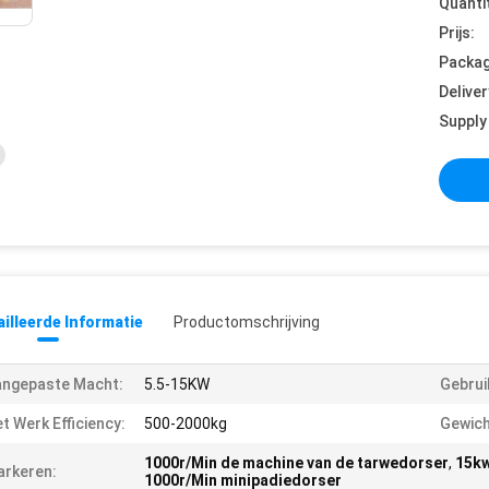
Quanti
Prijs:
Packag
Deliver
Supply 
illeerde Informatie
Productomschrijving
angepaste Macht:
5.5-15KW
Gebrui
t Werk Efficiency:
500-2000kg
Gewich
1000r/Min de machine van de tarwedorser
,
15kw
rkeren:
1000r/Min minipadiedorser