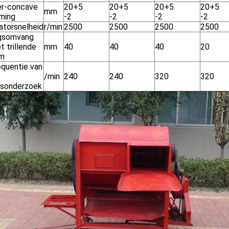
der-concave
20+5
20+5
20+5
20+5
mm
iming
-2
-2
-2
-2
atorsnelheid
r/min
2500
2500
2500
2500
ingsomvang
t trillende
mm
40
40
40
20
rm
equentie van
/min
240
240
320
320
ngsonderzoek