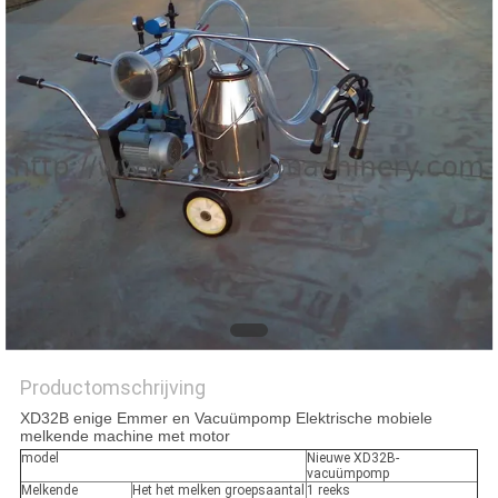
Productomschrijving
XD32B enige Emmer en Vacuümpomp Elektrische mobiele
melkende machine met motor
model
Nieuwe XD32B-
vacuümpomp
Melkende
Het het melken groepsaantal
1 reeks