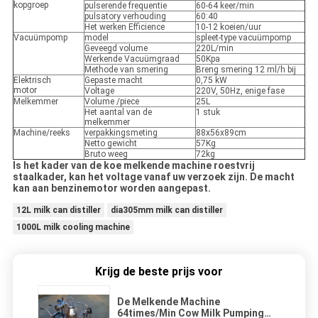
kopgroep
pulserende frequentie
60-64 keer/min
pulsatory verhouding
60:40
Het werken Efficience
10-12 koeien/uur
Vacuümpomp
model
spleet-type vacuümpomp
Geveegd volume
220L/min
Werkende Vacuümgraad
50Kpa
Methode van smering
Breng smering 12 ml/h bij
Elektrisch
Gepaste macht
0,75 kW
motor
Voltage
220V, 50Hz, enige fase
Melkemmer
Volume /piece
25L
Het aantal van de
1 stuk
melkemmer
Machine/reeks
verpakkingsmeting
88x56x89cm
Netto gewicht
57Kg
Bruto weeg
72kg
Is het kader van de koe melkende machine roestvrij
staalkader, kan het voltage vanaf uw verzoek zijn. De macht
kan aan benzinemotor worden aangepast.
12L milk can distiller
dia305mm milk can distiller
1000L milk cooling machine
Krijg de beste prijs voor
De Melkende Machine
64times/Min Cow Milk Pumping