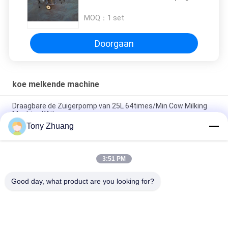
van de vacuümpomp12ml/h Koe
MOQ：
1 set
Doorgaan
koe melkende machine
Draagbare de Zuigerpomp van 25L 64times/Min Cow Milking
Machine With
Tony Zhuang
Verticale Melk het Koelen Tank 500 Ltr, 6000Kilocalorie/H-de
Tank van de Rauwe melkopslag
3:51 PM
De enige Melkende Machine 50Kpa van de Emmer12cows/h
Koe Elektrisch voor Koeien
Good day, what product are you looking for?
populaire categorieën
Alle