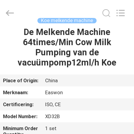
Linyi
Ruixiang
Import
&
Export
Koe melkende machine
Co.,
Ltd..
All
De Melkende Machine
HUIS
Rights
Reserved.
64times/Min Cow Milk
PRODUCTEN
Pumping van de
vacuümpomp12ml/h Koe
ONGEVEER
ONS
Place of Origin:
China
Merknaam:
Easwon
FABRIEKSREIS
Certificering:
ISO, CE
KWALITEITSCONTROLE
Model Number:
XD32B
Minimum Order
1 set