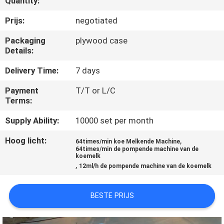
Quantity:
CONTACTEER
ONS
Prijs:
negotiated
Packaging
plywood case
Details:
NIEUWS
Delivery Time:
7 days
VERZOEK
Payment
T/T or L/C
OM EEN
Terms:
CITAAT
Supply Ability:
10000 set per month
Hoog licht:
,
64times/min koe Melkende Machine
SITEMAP
64times/min de pompende machine van de
koemelk
,
12ml/h de pompende machine van de koemelk
PRIVACY
BESTE PRIJS
POLICY