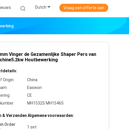
Dutch
ieuws
Vraag een offerte aan
werking
mm Vinger de Gezamenlijke Shaper Pers van
chine5.2kw Houtbewerking
tdetails:
f Origin:
China
aam:
Easwon
cering:
CE
Number:
MH1532S MH1546S
n & Verzenden Algemene voorwaarden:
um Order
1 set