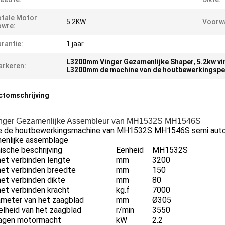
tale Motor
5.2KW
Voorw
owre:
rantie:
1 jaar
L3200mm Vinger Gezamenlijke Shaper
,
5.2kw v
rkeren:
L3200mm de machine van de houtbewerkingspe
ctomschrijving
nger Gezamenlijke Assembleur van MH1532S MH1546S
e de houtbewerkingsmachine van MH1532S MH1546S semi autom
enlijke assemblage
ische beschrijving
Eenheid
MH1532S
het verbinden lengte
mm
3200
het verbinden breedte
mm
150
het verbinden dikte
mm
80
het verbinden kracht
kg.f
7000
ameter van het zaagblad
mm
Ø305
elheid van het zaagblad
r/min
3550
agen motormacht
kW
2.2