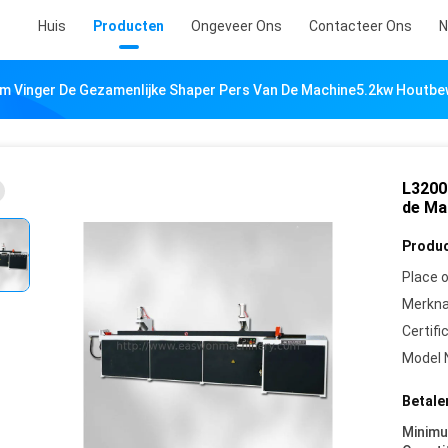
Huis
Producten
Ongeveer Ons
Contacteer Ons
N
 Vinger De Gezamenlijke Shaper Pers Van De Machine5.2kw Houtbe
L3200
de Ma
Produc
Place o
Merkn
Certifi
Model 
Betale
Minim