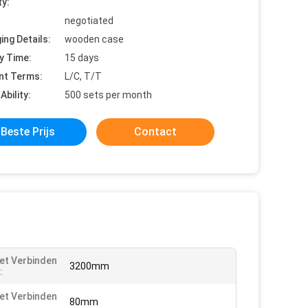
ty:
negotiated
ing Details:
wooden case
y Time:
15 days
nt Terms:
L/C, T/T
Ability:
500 sets per month
Beste Prijs
Contact
et Verbinden
3200mm
:
et Verbinden
80mm