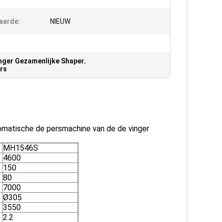
aarde:
NIEUW
inger Gezamenlijke Shaper
,
rs
atische de persmachine van de de vinger
MH1546S
4600
150
80
7000
Ø305
3550
2.2