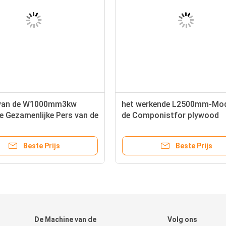
 van de W1000mm3kw
het werkende L2500mm-Mod
e Gezamenlijke Pers van de
de Componistfor plywood
bewerkingsboor van de
BPF2225E van de Timmerho
deur
Beste Prijs
Beste Prijs
De Machine van de
Volg ons