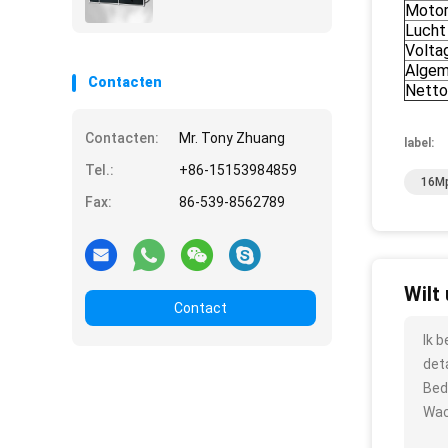
Moto
Lucht
Volta
Algem
Contacten
Netto
Contacten:
Mr. Tony Zhuang
label:
Tel.:
+86-15153984859
16Mp
Fax:
86-539-8562789
Wilt
Contact
Ik 
det
Bed
Wac