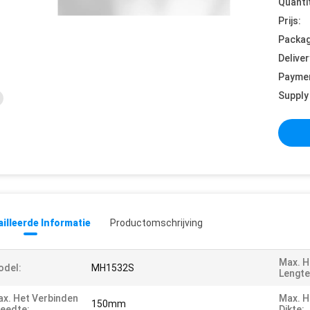
Quanti
Prijs:
Packag
Deliver
Payme
Supply 
illeerde Informatie
Productomschrijving
Max. H
odel:
MH1532S
Lengte
x. Het Verbinden
Max. H
150mm
eedte:
Dikte: