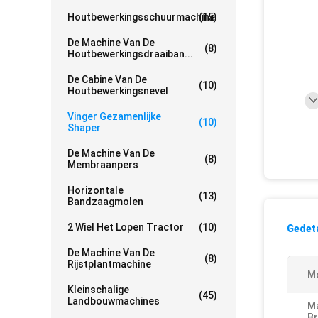
Houtbewerkingsschuurmachine
(15)
De Machine Van De
(8)
Houtbewerkingsdraaiban...
De Cabine Van De
(10)
Houtbewerkingsnevel
Vinger Gezamenlijke
(10)
Shaper
De Machine Van De
(8)
Membraanpers
Horizontale
(13)
Bandzaagmolen
2 Wiel Het Lopen Tractor
(10)
Gedeta
De Machine Van De
(8)
Rijstplantmachine
M
Kleinschalige
(45)
Landbouwmachines
Ma
Br