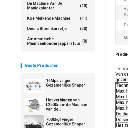
De Machine Van De
(10)
Maniokplanter
To
P
Koe Melkende Machine
(11)
Ga
Deens Bloemkarretje
(20)
Ma
Automatische
(8)
Pluimveehouderijapparatuur
Produ
Beste Producten
De Vi
Van d
gezam
16Mpa vinger
Techn
Gezamenlijke Shaper
Max. 
Max. 
Het verbinden van
Max. 
L2500mm-de Machine
Max. 
van de
De di
Houtbewerkingspers
De sn
7000kgf vinger
Gezamenlijke Shaper
Het z