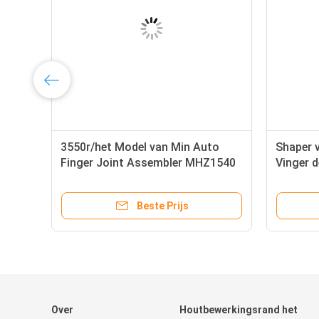
3550r/het Model van Min Auto
Shaper
od
Finger Joint Assembler MHZ1540
Vinger d
MHZ1560
de Hout
Venster
Beste Prijs
Over
Houtbewerkingsrand het