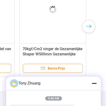
el van
70kgf/Cm2 vinger de Gezamenlijke
Shaper W500mm Gezamenlijke
utkern
Snijmachine van de Klemvinger
Beste Prijs
Tony Zhuang
5:40 AM
Mail ons