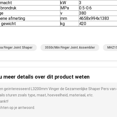
rmacht
kW
3
 brondruk
MPa
0.5-0.6
ge
v
380
ene afmeting
mm
4658x994x1383
 gewicht
kg
420
a Finger Joint Shaper
3550r/Min Finger Joint Assembler
MHZ15
 u meer details over dit product weten
ben geïnteresseerd L3200mm Vinger de Gezamenlijke Shaper Pers van
ails sturen zoals type, maat, hoeveelheid, materiaal, etc.
ankt!
hten op je antwoord.