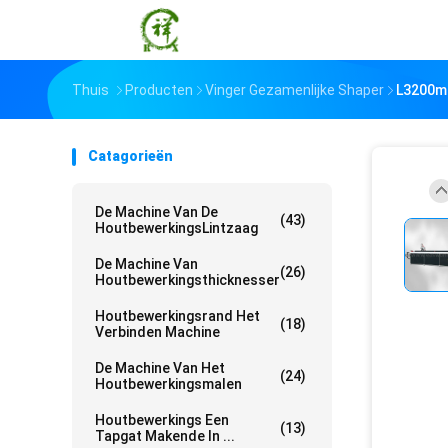
Thuis
Producten
Vinger Gezamenlijke Shaper
L3200mm
Catagorieën
De Machine Van De
(43)
HoutbewerkingsLintzaag
De Machine Van
(26)
Houtbewerkingsthicknesser
Houtbewerkingsrand Het
(18)
Verbinden Machine
De Machine Van Het
(24)
Houtbewerkingsmalen
Houtbewerkings Een
(13)
Tapgat Makende In ...