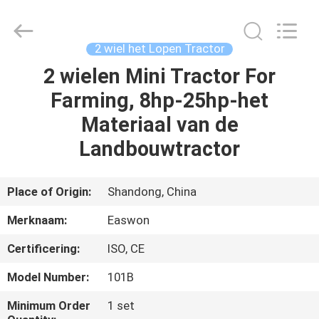
Linyi
Ruixiang
Import
&
Export
2 wiel het Lopen Tractor
Co.,
Ltd..
All
2 wielen Mini Tractor For
HUIS
Rights
Reserved.
Farming, 8hp-25hp-het
PRODUCTEN
Materiaal van de
Landbouwtractor
ONGEVEER
ONS
Place of Origin:
Shandong, China
Merknaam:
Easwon
FABRIEKSREIS
Certificering:
ISO, CE
KWALITEITSCONTROLE
Model Number:
101B
Minimum Order
1 set