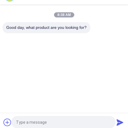
210mm Tractor Met twee wielen, CHANGCHAI-Motor 20 PK
Mini Tractor With Cultivator
8:38 AM
Horizontale Mini9.68kw 12HP 2 Wiel het Lopen Tractor 4
Slagen voor Tuin
Good day, what product are you looking for?
populaire categorieën
Alle
De Machine Van De 
De Machine Van 
HoutbewerkingsLintzaag
Houtbewerkingsthicknesse
Houtbewerkingsrand 
De Machine Van Het 
Het Verbinden 
Houtbewerkingsmalen
Machine
Houtbewerkings Een 
Houtbewerkingsschuurmac
Tapgat Makende In 
Machine
De Machine Van De 
De Cabine Van De 
Houtbewerkingsdraaibank
Houtbewerkingsnevel
Vraag een offerte aan