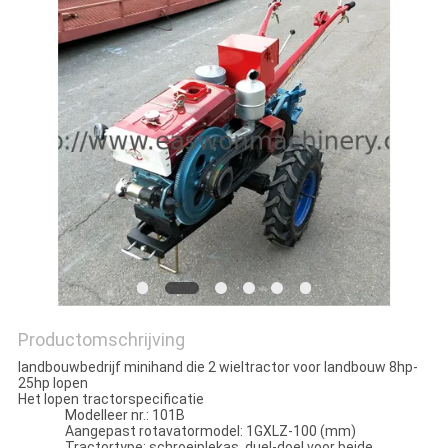
Productomschrijving
landbouwbedrijf minihand die 2 wieltractor voor landbouw 8hp-
25hp lopen
Het lopen tractorspecificatie
Modelleer nr.: 101B
Aangepast rotavatormodel: 1GXLZ-100 (mm)
Tractortype: schroeiplekas, duel-doel voor beide