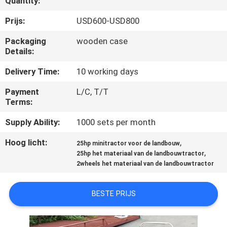
Quantity:
CONTACTEER
ONS
Prijs:
USD600-USD800
Packaging
wooden case
Details:
NIEUWS
Delivery Time:
10 working days
VERZOEK
Payment
L/C, T/T
OM EEN
Terms:
CITAAT
Supply Ability:
1000 sets per month
Hoog licht:
,
25hp minitractor voor de landbouw
SITEMAP
,
25hp het materiaal van de landbouwtractor
2wheels het materiaal van de landbouwtractor
PRIVACY
BESTE PRIJS
POLICY