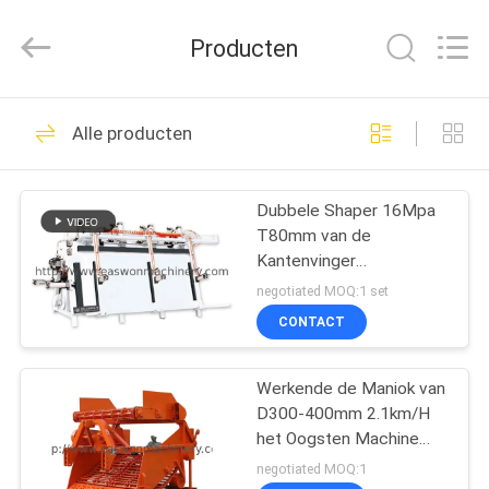
Linyi
Ruixiang
Import
Producten
&
Export
Co.,
Ltd..
All
HUIS
48
Rights
Alle producten
Reserved.
De Machine van de
PRODUCTEN
houtbewerkingsLintzaag
Dubbele Shaper 16Mpa
T80mm van de
ONGEVEER
Kantenvinger
ONS
Gezamenlijke de
negotiated MOQ:1 set
Persmachine van het
CONTACT
Deurkader
29
FABRIEKSREIS
De Machine van
Werkende de Maniok van
D300-400mm 2.1km/H
KWALITEITSCONTROLE
houtbewerkingsthicknes
het Oogsten Machine
Tweelingrij
negotiated MOQ:1