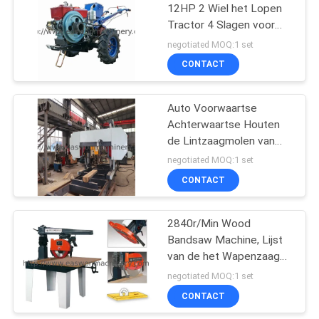
12HP 2 Wiel het Lopen
Tractor 4 Slagen voor
8
Tuin
negotiated MOQ:1 set
De Machine van de
CONTACT
houtbewerkingsdraaiba
Auto Voorwaartse
Achterwaartse Houten
de Lintzaagmolen van
L12m Horizontaal voor
negotiated MOQ:1 set
Hardhout
CONTACT
10
De Cabine van de
2840r/Min Wood
Bandsaw Machine, Lijst
houtbewerkingsnevel
van de het Wapenzaag
van MJ223A MJ224C
negotiated MOQ:1 set
MJ224D de Radiale
CONTACT