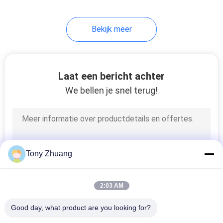
13
Bekijk meer
Vinger Gezamenlijke
Shaper
Laat een bericht achter
We bellen je snel terug!
8
De Machine van de
Tony Zhuang
membraanpers
2:03 AM
Good day, what product are you looking for?