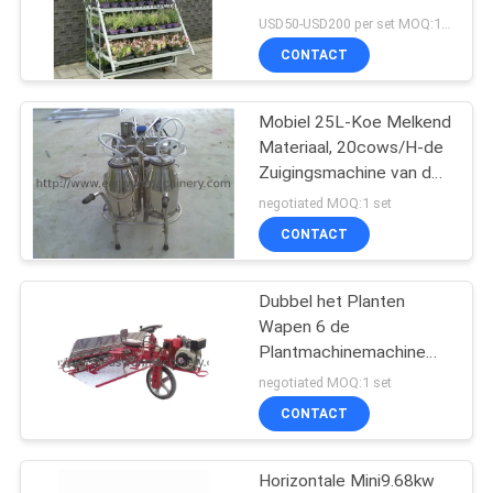
Posteninstallatie
USD50-USD200 per set MOQ:100 sets
CONTACT
13
Houtbewerkings Een
Mobiel 25L-Koe Melkend
Materiaal, 20cows/H-de
tapgat makende in
Zuigingsmachine van de
Koemelk
Machine
negotiated MOQ:1 set
CONTACT
Dubbel het Planten
17
Wapen 6 de
Plantmachinemachine
Houtbewerkingsschuur
300mm van de Rijrijst
negotiated MOQ:1 set
Rijruimte
CONTACT
Horizontale Mini9.68kw