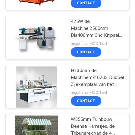
CONTACTEER
CONTACT
ONS
425W de
20
Machinel2500mm
NIEUWS
Dia400mm Cnc Knipsel
Houtbewerkingsrand
van de
negotiated MOQ:1 set
het Verbinden
houtbewerkingsdraaibank
VERZOEK
CONTACT
OM EEN
Machine
CITAAT
H130mm de
Machinemxf6203 Dubbel
Zijexemplaar van het
SITEMAP
29
Houtbewerkingsmalen
negotiated MOQ:1 set
De Machine van het
CONTACT
PRIVACY
houtbewerkingsmalen
POLICY
W555mm Tuinbouw
Deense Karretjes, de
Tribunerek van de 4