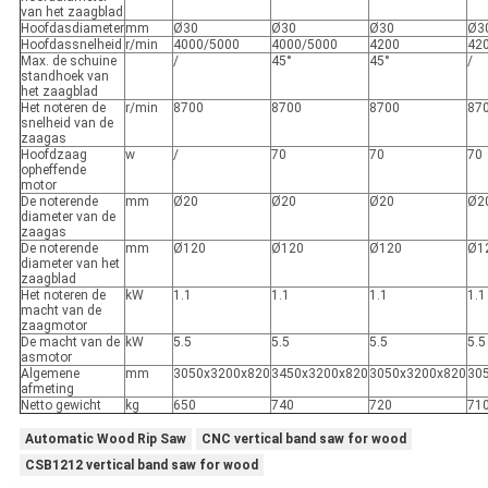
van het zaagblad
Hoofdasdiameter
mm
Ø30
Ø30
Ø30
Ø3
Hoofdassnelheid
r/min
4000/5000
4000/5000
4200
42
Max. de schuine
/
45°
45°
/
standhoek van
het zaagblad
Het noteren de
r/min
8700
8700
8700
87
snelheid van de
zaagas
Hoofdzaag
w
/
70
70
70
opheffende
motor
De noterende
mm
Ø20
Ø20
Ø20
Ø2
diameter van de
zaagas
De noterende
mm
Ø120
Ø120
Ø120
Ø1
diameter van het
zaagblad
Het noteren de
kW
1.1
1.1
1.1
1.1
macht van de
zaagmotor
De macht van de
kW
5.5
5.5
5.5
5.5
asmotor
Algemene
mm
3050x3200x820
3450x3200x820
3050x3200x820
30
afmeting
Netto gewicht
kg
650
740
720
71
Automatic Wood Rip Saw
CNC vertical band saw for wood
CSB1212 vertical band saw for wood