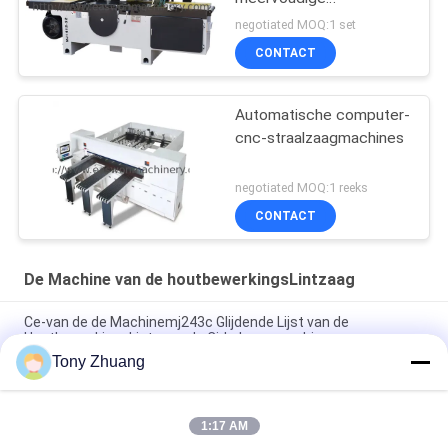
zaagmachine voor
negotiated MOQ:1 set
verwerking van massief
CONTACT
houten panelen
Automatische computer-
cnc-straalzaagmachines
negotiated MOQ:1 reeks
CONTACT
De Machine van de houtbewerkingsLintzaag
Ce-van de de Machinemj243c Glijdende Lijst van de
HoutbewerkingsLintzaag de Cirkelzaagmachine
Tony Zhuang
CS1225B houten Lintzaagmachine, CNC de Machine van de 18
DuimLintzaag
1:17 AM
Van de de HoutbewerkingsLintzaag van MJ223A MJ224C