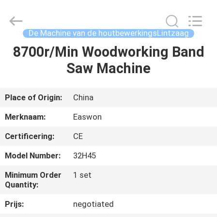
Linyi
Ruixiang
Import
&
Export
De Machine van de houtbewerkingsLintzaag
Co.,
Ltd..
All
8700r/Min Woodworking Band
HUIS
Rights
Reserved.
Saw Machine
PRODUCTEN
Place of Origin:
China
ONGEVEER
Merknaam:
Easwon
ONS
Certificering:
CE
Model Number:
32H45
FABRIEKSREIS
Minimum Order
1 set
Quantity:
KWALITEITSCONTROLE
Prijs:
negotiated