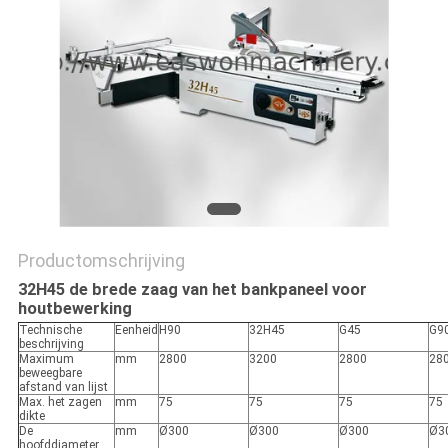
Productomschrijving
32H45 de brede zaag van het bankpaneel voor
houtbewerking
Technische
Eenheid
H90
32H45
G45
G9
beschrijving
Maximum
mm
2800
3200
2800
28
beweegbare
afstand van lijst
Max. het zagen
mm
75
75
75
75
dikte
De
mm
Ø300
Ø300
Ø300
Ø3
hoofddiameter