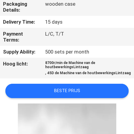
CONTACTEER
Packaging
wooden case
Details:
ONS
Delivery Time:
15 days
NIEUWS
Payment
L/C, T/T
Terms:
VERZOEK
Supply Ability:
500 sets per month
OM EEN
Hoog licht:
8700r/min de Machine van de
houtbewerkingsLintzaag
CITAAT
,
45D de Machine van de houtbewerkingsLintzaag
SITEMAP
BESTE PRIJS
PRIVACY
POLICY