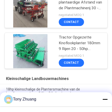
plantaardige Afstand van
de Plantmachinerij 30 -
60cm
negotiated MOQ:1
CONTACT
Tractor Opgezette
Knoflookplanter 180mm
9 Rijen 20 - 50hp
Aangepaste Macht
negotiated MOQ:1
CONTACT
Kleinschalige Landbouwmachines
18hp kleinschalige de Plantersmachine van de
Landbouwmachines0.1hm2/h Aardappel
Tony Zhuang
Schijf Dia660mm Front Mounted Power Harrow, Op zwaar
werk berekende de Schijfeg van 70hp