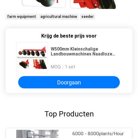
farm equipment
agricultural machine
seeder
Krijg de beste prijs voor
W500mm Kleinschalige
Landbouwmachines Naadloze
Tubulaire Pijp Twee Voorploeg
MOQ：
1 set
Doorgaan
Top Producten
6000 - 8000plants/Hour