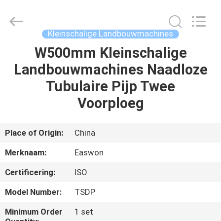
Linyi
Ruixiang
Import
&
Export
Kleinschalige Landbouwmachines
Co.,
Ltd..
All
W500mm Kleinschalige
HUIS
Rights
Reserved.
Landbouwmachines Naadloze
PRODUCTEN
Tubulaire Pijp Twee
Voorploeg
ONGEVEER
ONS
Place of Origin:
China
Merknaam:
Easwon
FABRIEKSREIS
Certificering:
ISO
KWALITEITSCONTROLE
Model Number:
TSDP
Minimum Order
1 set