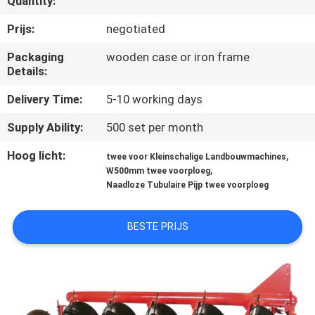
Quantity:
CONTACTEER
ONS
Prijs:
negotiated
Packaging
wooden case or iron frame
Details:
NIEUWS
Delivery Time:
5-10 working days
VERZOEK
Supply Ability:
500 set per month
OM EEN
Hoog licht:
,
twee voor Kleinschalige Landbouwmachines
CITAAT
,
W500mm twee voorploeg
Naadloze Tubulaire Pijp twee voorploeg
SITEMAP
BESTE PRIJS
PRIVACY
POLICY