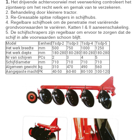
1.
Het drijvende achtervoorwiel met veerwerking controleert het
zijontwerp om het recht werk en gemak van te verzekeren.
2. Behandeling door kleinere tractor.
3. Re-Greasable spitse rollagers in schijfhubs.
4. Regelbare schijfhoek om de penetratie met variërende
grondvoorwaarden te variëren. Katten I & II aaneenschakeling.
5. De schijfschrapers zijn regelbaar om ervoor te zorgen dat de
schijf in alle voorwaarden schoon blijft.
Model
Eenheid
Tsdp-2
Tsdp-3
Tsdp-4
Tsdp-5
Het werk breedte
mm
500
750
1000
1250
Het werk diepte
mm
180-280
180-280
180-280
180-280
Nr van schijven
PCs
2
3
4
5
Schijfdiameter
mm
710
710
710
710
Algemeen gewicht
kg
310
470
490
560
Aangepaste macht
PK
40-50
60-80
80-100
100-120